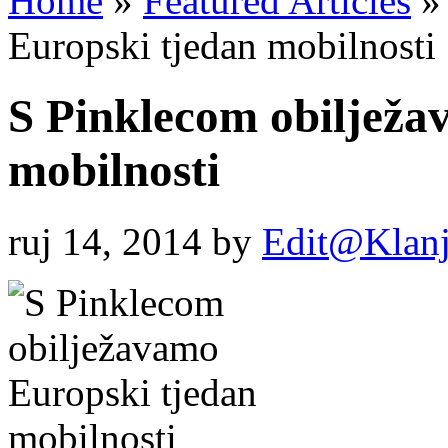
Home
»
Featured Articles
»
Europski tjedan mobilnosti
S Pinklecom obilježa
mobilnosti
ruj 14, 2014
by
Edit@Klanj