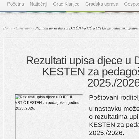
Početna
Natječaji
Grad Klanjec
Gradska uprava
Gospod
Home
»
Generalno
»
Rezultati upisa djece u DJEČJI VRTIĆ KESTEN za pedagošku godinu
Rezultati upisa djece 
KESTEN za pedagoš
2025./2026
Poštovani roditelj
u nastavku možet
o rezultatima u
KESTEN za peda
2025./2026.