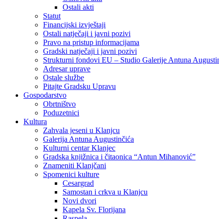
Ostali akti
Statut
Financijski izvještaji
Ostali natječaji i javni pozivi
Pravo na pristup informacijama
Gradski natječaji i javni pozivi
Strukturni fondovi EU – Studio Galerije Antuna Augusti
Adresar uprave
Ostale službe
Pitajte Gradsku Upravu
Gospodarstvo
Obrtništvo
Poduzetnici
Kultura
Zahvala jeseni u Klanjcu
Galerija Antuna Augustinčića
Kulturni centar Klanjec
Gradska knjižnica i čitaonica “Antun Mihanović”
Znameniti Klanjčani
Spomenici kulture
Cesargrad
Samostan i crkva u Klanjcu
Novi dvori
Kapela Sv. Florijana
Raspela