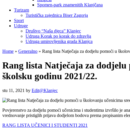
Spomen-park znamenitih Klanjčana
Turizam
Turistička zajednica Biser Zagorja
Sport
Udruge
Društvo “Naša djeca” Klanjec
Udruga Korak po korak do zdravlja
Udruga umirovljenika grada Klanjca
Home
»
Generalno
»
Rang lista Natječaja za dodjelu pomoći u školov
Rang lista Natječaja za dodjelu
školsku godinu 2021/22.
stu 11, 2021
by
Edit@Klanjec
Povjerenstvo za dodjelu pomoći učenicima i studentima izvršilo je anali
vrednovanje pristiglih prijava dodjelom bodova prema propisanim elemen
RANG LISTA UČENICI I STUDENTI 2021