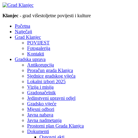
Klanjec
- grad višestoljetne povijesti i kulture
Početna
Natječaji
Grad Klanjec
POVIJEST
Fotogalerija
Kontakti
Gradska uprava
Antikorupcija
Proračun grada Klanjca
Sjednice gradskog vijeća
Lokalni izbori 2025
Vizija i misija
Gradonačelnik
Jedinstveni upravni odjel
Gradsko vijeće
Mjesni odbori
Javna nabava
Javna nadmetanja
Prostorni plan Grada Klanjca
Dokumenti
Osnovni akti