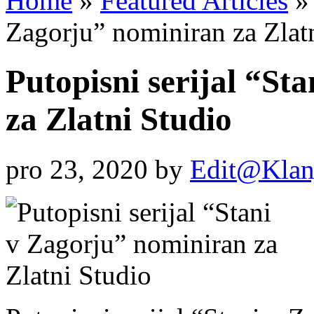
Home
»
Featured Articles
»
Zagorju” nominiran za Zlat
Putopisni serijal “St
za Zlatni Studio
pro 23, 2020
by
Edit@Klan