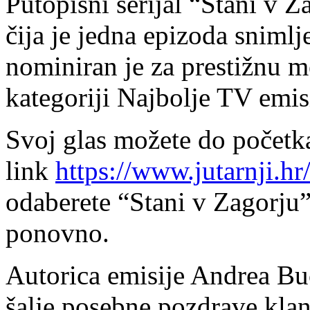
Putopisni serijal “Stani v Z
čija je jedna epizoda snimlj
nominiran je za prestižnu m
kategoriji Najbolje TV emis
Svoj glas možete do početka 
link
https://www.jutarnji.hr
odaberete “Stani v Zagorju”
ponovno.
Autorica emisije Andrea Bu
šalje posebne pozdrave klan