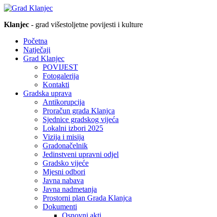
Klanjec
- grad višestoljetne povijesti i kulture
Početna
Natječaji
Grad Klanjec
POVIJEST
Fotogalerija
Kontakti
Gradska uprava
Antikorupcija
Proračun grada Klanjca
Sjednice gradskog vijeća
Lokalni izbori 2025
Vizija i misija
Gradonačelnik
Jedinstveni upravni odjel
Gradsko vijeće
Mjesni odbori
Javna nabava
Javna nadmetanja
Prostorni plan Grada Klanjca
Dokumenti
Osnovni akti