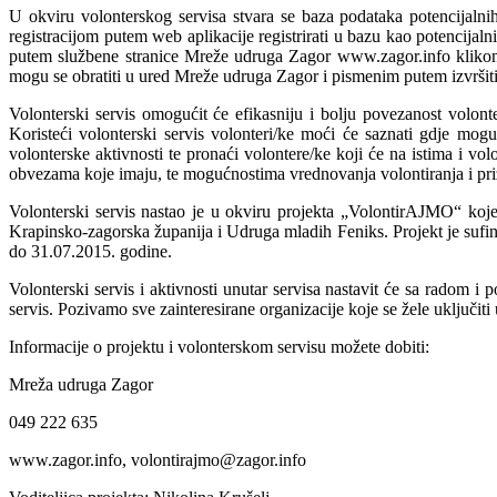
U okviru volonterskog servisa stvara se baza podataka potencijalnih 
registracijom putem web aplikacije registrirati u bazu kao potencijalni
putem službene stranice Mreže udruga Zagor www.zagor.info klikom na
mogu se obratiti u ured Mreže udruga Zagor i pismenim putem izvršiti
Volonterski servis omogućit će efikasniju i bolju povezanost volonter
Koristeći volonterski servis volonteri/ke moći će saznati gdje mogu 
volonterske aktivnosti te pronaći volontere/ke koji će na istima i vo
obvezama koje imaju, te mogućnostima vrednovanja volontiranja i pr
Volonterski servis nastao je u okviru projekta „VolontirAJMO“ k
Krapinsko-zagorska županija i Udruga mladih Feniks. Projekt je sufin
do 31.07.2015. godine.
Volonterski servis i aktivnosti unutar servisa nastavit će sa radom i 
servis. Pozivamo sve zainteresirane organizacije koje se žele uključiti
Informacije o projektu i volonterskom servisu možete dobiti:
Mreža udruga Zagor
049 222 635
www.zagor.info, volontirajmo@zagor.info