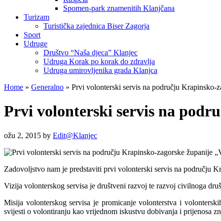
Spomen-park znamenitih Klanjčana
Turizam
Turistička zajednica Biser Zagorja
Sport
Udruge
Društvo “Naša djeca” Klanjec
Udruga Korak po korak do zdravlja
Udruga umirovljenika grada Klanjca
Home
»
Generalno
»
Prvi volonterski servis na području Krapinsko
Prvi volonterski servis na pod
ožu 2, 2015
by
Edit@Klanjec
Zadovoljstvo nam je predstaviti prvi volonterski servis na području K
Vizija volonterskog servisa je društveni razvoj te razvoj civilnoga d
Misija volonterskog servisa je promicanje volonterstva i volonterskih
svijesti o volontiranju kao vrijednom iskustvu dobivanja i prijenosa zna