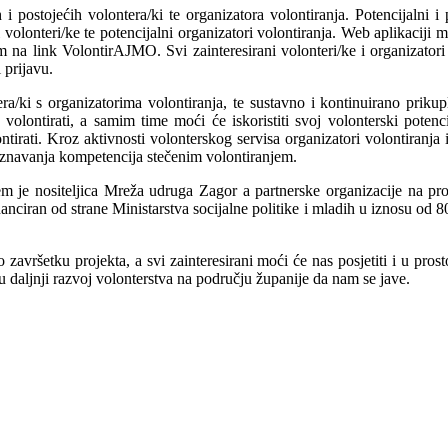
i postojećih volontera/ki te organizatora volontiranja. Potencijalni i 
 volonteri/ke te potencijalni organizatori volontiranja. Web aplikaciji 
 link VolontirAJMO. Svi zainteresirani volonteri/ke i organizatori vo
 prijavu.
a/ki s organizatorima volontiranja, te sustavno i kontinuirano prikuplj
volontirati, a samim time moći će iskoristiti svoj volonterski potencij
lontirati. Kroz aktivnosti volonterskog servisa organizatori volontiran
iznavanja kompetencija stečenim volontiranjem.
ojem je nositeljica Mreža udruga Zagor a partnerske organizacije n
anciran od strane Ministarstva socijalne politike i mladih u iznosu od
po završetku projekta, a svi zainteresirani moći će nas posjetiti i u p
 u daljnji razvoj volonterstva na području županije da nam se jave.