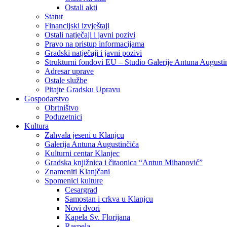
Ostali akti
Statut
Financijski izvještaji
Ostali natječaji i javni pozivi
Pravo na pristup informacijama
Gradski natječaji i javni pozivi
Strukturni fondovi EU – Studio Galerije Antuna Augusti
Adresar uprave
Ostale službe
Pitajte Gradsku Upravu
Gospodarstvo
Obrtništvo
Poduzetnici
Kultura
Zahvala jeseni u Klanjcu
Galerija Antuna Augustinčića
Kulturni centar Klanjec
Gradska knjižnica i čitaonica “Antun Mihanović”
Znameniti Klanjčani
Spomenici kulture
Cesargrad
Samostan i crkva u Klanjcu
Novi dvori
Kapela Sv. Florijana
Raspela