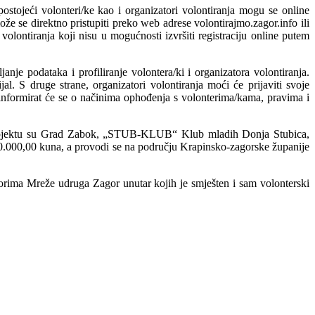
postojeći volonteri/ke kao i organizatori volontiranja mogu se online
može se direktno pristupiti preko web adrese volontirajmo.zagor.info ili
lontiranja koji nisu u mogućnosti izvršiti registraciju online putem
anje podataka i profiliranje volontera/ki i organizatora volontiranja.
al. S druge strane, organizatori volontiranja moći će prijaviti svoje
ja informirat će se o načinima ophođenja s volonterima/kama, pravima i
a projektu su Grad Zabok, „STUB-KLUB“ Klub mladih Donja Stubica,
 80.000,00 kuna, a provodi se na području Krapinsko-zagorske županije
rostorima Mreže udruga Zagor unutar kojih je smješten i sam volonterski