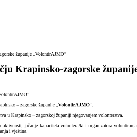
-zagorske županije „VolontirAJMO”
ručju Krapinsko-zagorske župan
rapinsko – zagorske županije „
VolontirAJMO
“.
ruštva u Krapinsko – zagorskoj županiji njegovanjem volonterstva.
 aktivnosti, jačanje kapaciteta volontera/ki i organizatora volontiranja
nja i vještina.