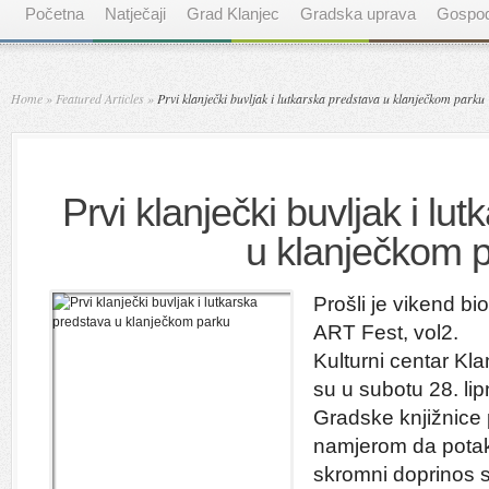
Početna
Natječaji
Grad Klanjec
Gradska uprava
Gospod
Home
»
Featured Articles
»
Prvi klanječki buvljak i lutkarska predstava u klanječkom parku
Prvi klanječki buvljak i lu
u klanječkom 
Prošli je vikend bi
ART Fest, vol2.
Kulturni centar Kla
su u subotu 28. li
Gradske knjižnice p
namjerom da pota
skromni doprinos 