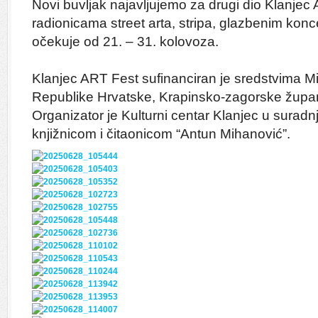
Novi buvljak najavljujemo za drugi dio Klanjec
radionicama street arta, stripa, glazbenim kon
očekuje od 21. – 31. kolovoza.
Klanjec ART Fest sufinanciran je sredstvima Min
Republike Hrvatske, Krapinsko-zagorske župani
Organizator je Kulturni centar Klanjec u surad
knjižnicom i čitaonicom “Antun Mihanović”.