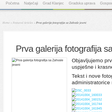
Početna
Natječaji
Grad Klanjec
Gradska uprava
Gospod
Home
»
Featured Articles
»
Prva galerija fotografija sa Zahvale jeseni
Prva galerija fotografija 
Objavljujemo prv
uspješne i krasn
Tekst i nove foto
administratorice