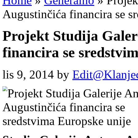
Home
»
Generalno
»
Projek
Augustinčića financira se s
Projekt Studija Galer
financira se sredstvi
lis 9, 2014
by
Edit@Klanje