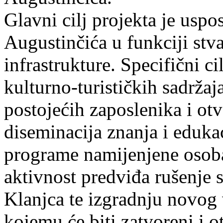
Glavni cilj projekta je uspo
Augustinčića u funkciji stva
infrastrukture. Specifični c
kulturno-turističkih sadržaj
postojećih zaposlenika i otv
diseminacija znanja i eduk
programe namijenjene osoba
aktivnost predviđa rušenje s
Klanjca te izgradnju novog
kojemu će biti zatvoreni i 