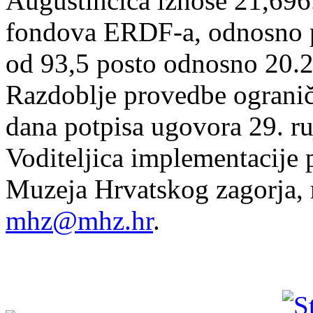
Augustinčića iznose 21,696
fondova ERDF-a, odnosno p
od 93,5 posto odnosno 20.
Razdoblje provedbe ograniče
dana potpisa ugovora 29. r
Voditeljica implementacije p
Muzeja Hrvatskog zagorja, m
mhz@mhz.hr
.