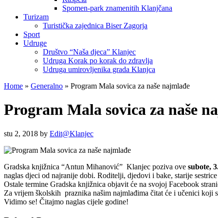
Spomen-park znamenitih Klanjčana
Turizam
Turistička zajednica Biser Zagorja
Sport
Udruge
Društvo “Naša djeca” Klanjec
Udruga Korak po korak do zdravlja
Udruga umirovljenika grada Klanjca
Home
»
Generalno
»
Program Mala sovica za naše najmlađe
Program Mala sovica za naše n
stu 2, 2018
by
Edit@Klanjec
Gradska knjižnica “Antun Mihanović” Klanjec poziva ove
subote, 3
naglas djeci od najranije dobi. Roditelji, djedovi i bake, starije sestri
Ostale termine Gradska knjižnica objavit će na svojoj Facebook strani
Za vrijem školskih praznika našim najmlađima čitat će i učenici koji su
Vidimo se! Čitajmo naglas cijele godine!