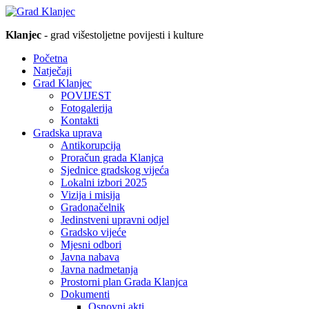
Klanjec
- grad višestoljetne povijesti i kulture
Početna
Natječaji
Grad Klanjec
POVIJEST
Fotogalerija
Kontakti
Gradska uprava
Antikorupcija
Proračun grada Klanjca
Sjednice gradskog vijeća
Lokalni izbori 2025
Vizija i misija
Gradonačelnik
Jedinstveni upravni odjel
Gradsko vijeće
Mjesni odbori
Javna nabava
Javna nadmetanja
Prostorni plan Grada Klanjca
Dokumenti
Osnovni akti