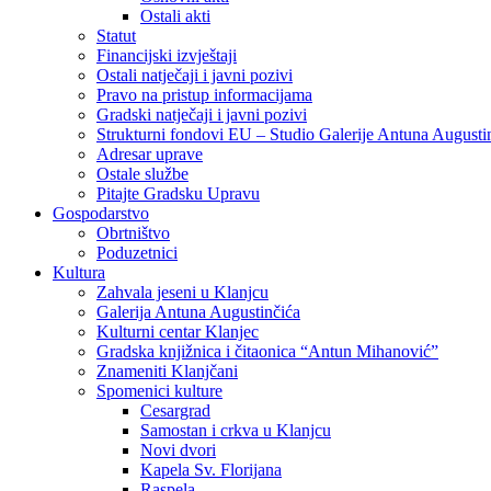
Ostali akti
Statut
Financijski izvještaji
Ostali natječaji i javni pozivi
Pravo na pristup informacijama
Gradski natječaji i javni pozivi
Strukturni fondovi EU – Studio Galerije Antuna Augusti
Adresar uprave
Ostale službe
Pitajte Gradsku Upravu
Gospodarstvo
Obrtništvo
Poduzetnici
Kultura
Zahvala jeseni u Klanjcu
Galerija Antuna Augustinčića
Kulturni centar Klanjec
Gradska knjižnica i čitaonica “Antun Mihanović”
Znameniti Klanjčani
Spomenici kulture
Cesargrad
Samostan i crkva u Klanjcu
Novi dvori
Kapela Sv. Florijana
Raspela