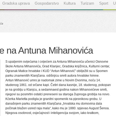
Gradska uprava
Gospodarstvo
Kultura
Turizam
Sport
U
ića
je na Antuna Mihanovića
S upaljenim svijećama i cvijećem za Antuna Mihanovića učenici Osnovne
škole Antuna Mihanovića, Grad Klanjec, Gradska knjižnica, Kulturni centar,
Ogranak Matice hrvatske i KUD “Antun Mihanović” obilježili su u Spomen
parku znamenitih Klanjčana. odišnjicu smrti autora hrvatske himne.
Antun Mihanović umro je nadomak zime u Novim Dvorima, noću 14.
studenog 1861. od srčane kapi. Četiri dana kasnije, 18. studenog, pokopan
je na groblju u Klanjcu, a sedamnaest godina nakon Mihanovićeve smrti,
njegovi su posmrtni ostatci preneseni sa staroga župnoga groblja na novo.
Kćerka Marietta podigla je granitni spomenik na pjesnikovu grobu. U
današnjem parku znamenitih Klanjčana „hrvatska mu domovina dala
počinak blažen usred raja mala“, kako mu je 1880. spjevao August Šenoa.
Njegova osobnost, osjećajnost i inteligencija svojom, iako kratkom,