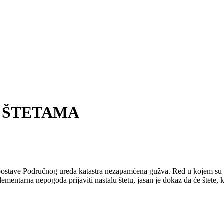
O ŠTETAMA
stave Područnog ureda katastra nezapamćena gužva. Red u kojem su tij
ntarna nepogoda prijaviti nastalu štetu, jasan je dokaz da će štete, kad