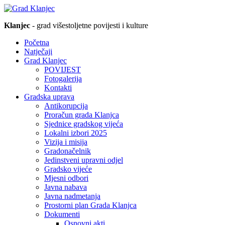
Klanjec
- grad višestoljetne povijesti i kulture
Početna
Natječaji
Grad Klanjec
POVIJEST
Fotogalerija
Kontakti
Gradska uprava
Antikorupcija
Proračun grada Klanjca
Sjednice gradskog vijeća
Lokalni izbori 2025
Vizija i misija
Gradonačelnik
Jedinstveni upravni odjel
Gradsko vijeće
Mjesni odbori
Javna nabava
Javna nadmetanja
Prostorni plan Grada Klanjca
Dokumenti
Osnovni akti