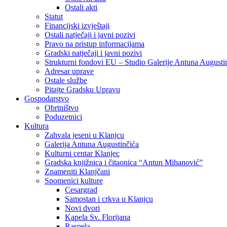
Ostali akti
Statut
Financijski izvještaji
Ostali natječaji i javni pozivi
Pravo na pristup informacijama
Gradski natječaji i javni pozivi
Strukturni fondovi EU – Studio Galerije Antuna Augusti
Adresar uprave
Ostale službe
Pitajte Gradsku Upravu
Gospodarstvo
Obrtništvo
Poduzetnici
Kultura
Zahvala jeseni u Klanjcu
Galerija Antuna Augustinčića
Kulturni centar Klanjec
Gradska knjižnica i čitaonica “Antun Mihanović”
Znameniti Klanjčani
Spomenici kulture
Cesargrad
Samostan i crkva u Klanjcu
Novi dvori
Kapela Sv. Florijana
Raspela