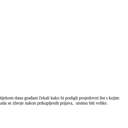
ekom dana građani čekali kako bi podigli posjedovni list s kojim
a se zbroje nakon prikupljenih prijava, uistinu biti velike.