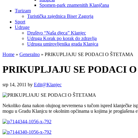
Spomen-park znamenitih Klanjčana
Turizam
Turistička zajednica Biser Zagorja
Sport
Udruge
Društvo “Naša djeca” Klanjec
Udruga Korak po korak do zdravlja
Udruga umirovljenika grada Klanjca
Home
»
Generalno
»
PRIKUPLJAJU SE PODACI O ŠTETAMA
PRIKUPLJAJU SE PODACI 
srp 14, 2011
by
Edit@Klanjec
Nekoliko dana nakon olujnog nevremena s tučom ispred klanječke ispo
mogu u Gradu Klanjcu te okolnim općinama u kojima je proglašena eleme