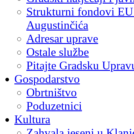
Strukturni fondovi EU
Augustinčića
Adresar uprave
Ostale službe
Pitajte Gradsku Uprav
Gospodarstvo
Obrtništvo
Poduzetnici
Kultura
Zahvala jeseni u Klanj