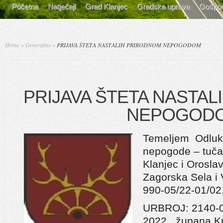
Početna
Natječaji
Grad Klanjec
Gradska uprava
Gospod
Home
»
Generalno
»
PRIJAVA ŠTETA NASTALIH PRIRODNOM NEPOGODOM
PRIJAVA ŠTETA NASTA
NEPOGOD
Temeljem Odluke
nepogode – tuča
Klanjec i Orosla
Zagorska Sela i 
990-05/22-01/02
URBROJ: 2140-02
2022. župana Kr