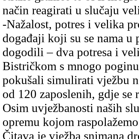
način reagirati u slučaju v
-Nažalost, potres i velika 
događaji koji su se nama u 
dogodili – dva potresa i ve
Bistričkom s mnogo poginul
pokušali simulirati vježbu 
od 120 zaposlenih, gdje se
Osim uvježbanosti naših služ
opremu kojom raspolažemo mi
Čitava je vježba snimana dr