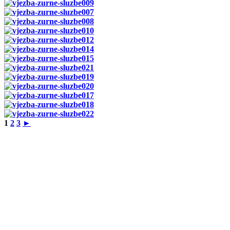
1
2
3
►