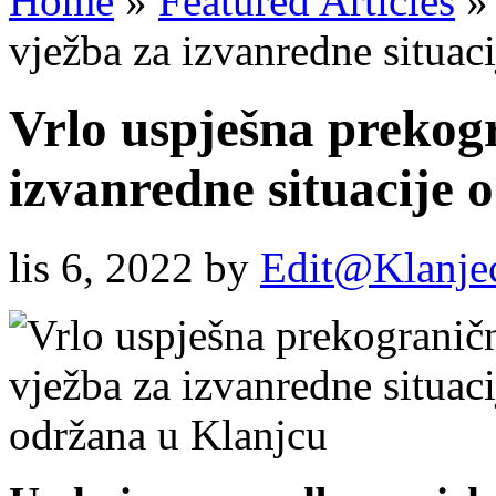
Home
»
Featured Articles
»
vježba za izvanredne situac
Vrlo uspješna prekog
izvanredne situacije 
lis 6, 2022
by
Edit@Klanje