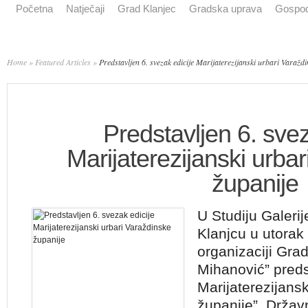
Početna
Natječaji
Grad Klanjec
Gradska uprava
Gospod
Home
»
Featured Articles
»
Predstavljen 6. svezak edicije Marijaterezijanski urbari Varaždi
Predstavljen 6. svez
Marijaterezijanski urba
županije
U Studiju Galeri
Klanjcu u utorak 
organizaciji Gra
Mihanović” preds
Marijaterezijans
županije” Državn