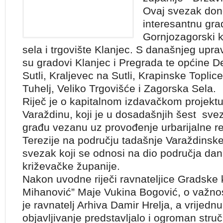
Ovaj svezak dono
interesantnu gr
Gornjozagorski k
sela i trgovište Klanjec. S današnjeg upr
su gradovi Klanjec i Pregrada te općine 
Sutli, Kraljevec na Sutli, Krapinske Topli
Tuhelj, Veliko Trgovišće i Zagorska Sela.
Riječ je o kapitalnom izdavačkom projekt
Varaždinu, koji je u dosadašnjih šest sve
građu vezanu uz provođenje urbarijalne re
Terezije na području tadašnje Varaždinske 
svezak koji se odnosi na dio područja dan
križevačke županije.
Nakon uvodne riječi ravnateljice Gradske 
Mihanović” Maje Vukina Bogović, o važnos
je ravnatelj Arhiva Damir Hrelja, a vrijednu 
objavljivanje predstavljalo i ogroman str