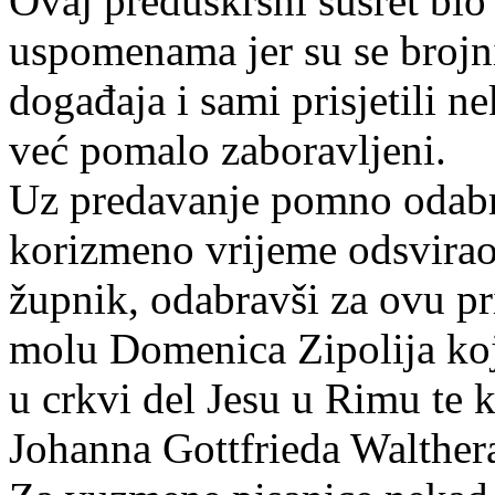
Ovaj preduskrsni susret bio 
uspomenama jer su se brojni
događaja i sami prisjetili n
već pomalo zaboravljeni.
Uz predavanje pomno odabr
korizmeno vrijeme odsvirao 
župnik, odabravši za ovu pri
molu Domenica Zipolija koji
u crkvi del Jesu u Rimu te 
Johanna Gottfrieda Walther