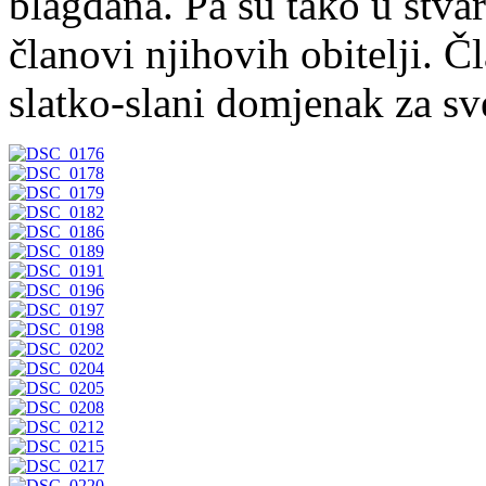
blagdana. Pa su tako u stvar
članovi njihovih obitelji. Č
slatko-slani domjenak za sve