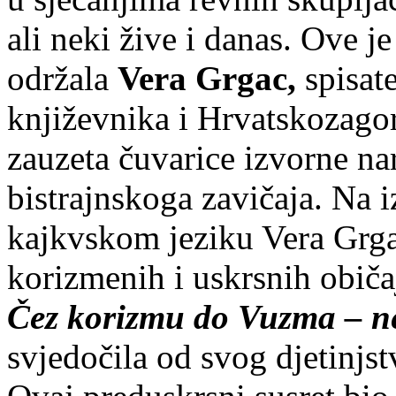
ali neki žive i danas. Ove 
održala
Vera Grgac,
spisate
književnika i Hrvatskozago
zauzeta čuvarice izvorne na
bistrajnskoga zavičaja. Na
kajkvskom jeziku Vera Grgac 
korizmenih i uskrsnih obič
Čez korizmu do Vuzma – n
svjedočila od svog djetinjst