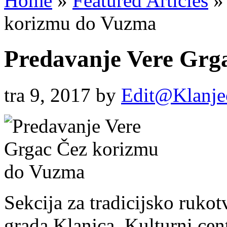
Home
»
Featured Articles
»
korizmu do Vuzma
Predavanje Vere Grg
tra 9, 2017
by
Edit@Klanje
Sekcija za tradicijsko ruko
grada Klanjca, Kulturni cen