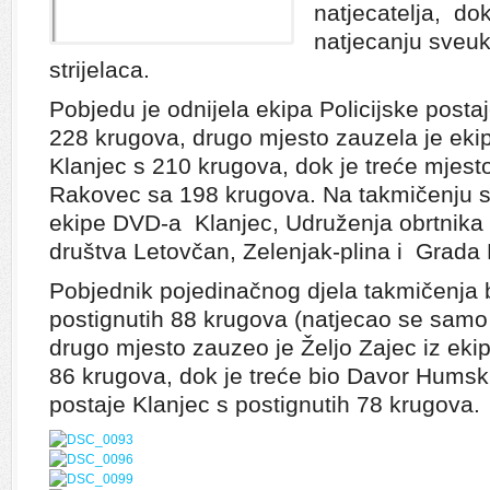
natjecatelja, do
natjecanju sveu
strijelaca.
Pobjedu je odnijela ekipa Policijske posta
228 krugova, drugo mjesto zauzela je eki
Klanjec s 210 krugova, dok je treće mjes
Rakovec sa 198 krugova. Na takmičenju s
ekipe DVD-a Klanjec, Udruženja obrtnika 
društva Letovčan, Zelenjak-plina i Grada 
Pobjednik pojedinačnog djela takmičenja bi
postignutih 88 krugova (natjecao se samo
drugo mjesto zauzeo je Željo Zajec iz ekip
86 krugova, dok je treće bio Davor Humski 
postaje Klanjec s postignutih 78 krugova.