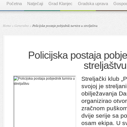
Početna
Natječaji
Grad Klanjec
Gradska uprava
Gospod
Home
»
Generalno
»
Policijska postaja pobjednik turnira u streljaštvu
Policijska postaja pobje
streljaštvu
Streljački klub „
svojoj je strelj
obilježavanja Da
organizirao otvor
zračnom puškom. 
dvije serije sa 
osam ekipa. U sva