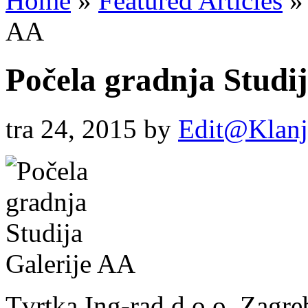
Home
»
Featured Articles
»
AA
Počela gradnja Studi
tra 24, 2015
by
Edit@Klanj
Tvrtka Ing-rad d.o.o. Zagre