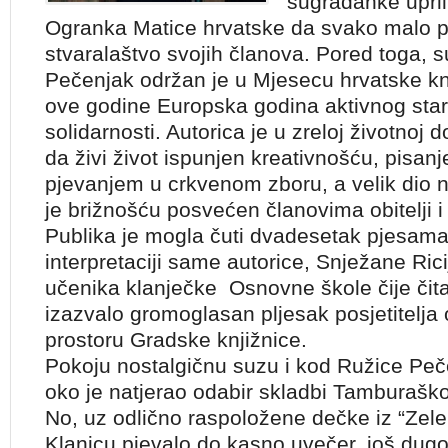
sugrađanke upril
Ogranka Matice hrvatske da svako malo pu
stvaralaštvo svojih članova. Pored toga, 
Pečenjak održan je u Mjesecu hrvatske knj
ove godine Europska godina aktivnog sta
solidarnosti. Autorica je u zreloj životnoj 
da živi život ispunjen kreativnošću, pisan
pjevanjem u crkvenom zboru, a velik dio 
je brižnošću posvećen članovima obitelji i 
Publika je mogla čuti dvadesetak pjesama 
interpretaciji same autorice, Snježane Ric
učenika klanječke Osnovne škole čije čita
izazvalo gromoglasan pljesak posjetitelja
prostoru Gradske knjižnice.
Pokoju nostalgičnu suzu i kod Ružice Pečen
oko je natjerao odabir skladbi Tamburaško
No, uz odlično raspoložene dečke iz “Zele
Klanjcu pjevalo do kasno uvečer, još dugo