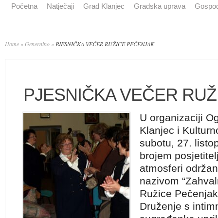
Početna
Natječaji
Grad Klanjec
Gradska uprava
Gospod
Home
»
Generalno
»
PJESNIČKA VEČER RUŽICE PEČENJAK
PJESNIČKA VEČER RUŽ
U organizaciji O
Klanjec i Kultur
subotu, 27. list
brojem posjetitel
atmosferi održan
nazivom “Zahvaln
Ružice Pečenjak
Druženje s intim