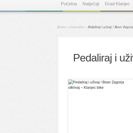
Početna
Natječaji
Grad Klanjec
Home
»
Generalno
»
Pedaliraj i uživaj ! Biser Zagorj
Pedaliraj i už