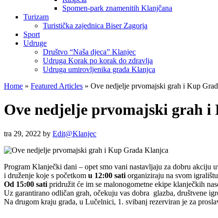
Spomen-park znamenitih Klanjčana
Turizam
Turistička zajednica Biser Zagorja
Sport
Udruge
Društvo “Naša djeca” Klanjec
Udruga Korak po korak do zdravlja
Udruga umirovljenika grada Klanjca
Home
»
Featured Articles
»
Ove nedjelje prvomajski grah i Kup Grad
Ove nedjelje prvomajski grah 
tra 29, 2022
by
Edit@Klanjec
Program Klanječki dani – opet smo vani nastavljaju za dobru akciju u
i druženje koje s početkom
u 12:00 sati
organiziraju na svom igralištu
Od 15:00 sati
pridružit će im se malonogometne ekipe klanječkih nas
Uz garantirano odličan grah, očekuju vas dobra glazba, društvene igr
Na drugom kraju grada, u Lučelnici, 1. svibanj rezerviran je za prosl