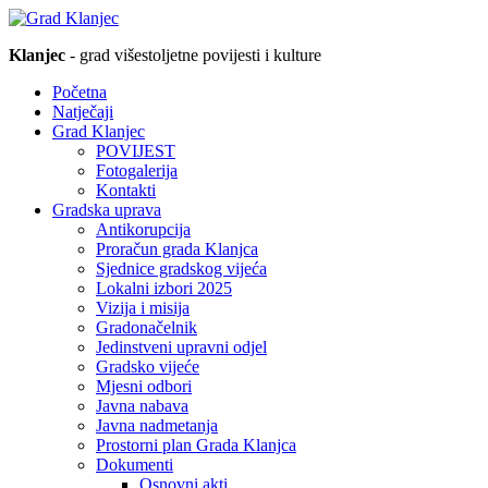
Klanjec
- grad višestoljetne povijesti i kulture
Početna
Natječaji
Grad Klanjec
POVIJEST
Fotogalerija
Kontakti
Gradska uprava
Antikorupcija
Proračun grada Klanjca
Sjednice gradskog vijeća
Lokalni izbori 2025
Vizija i misija
Gradonačelnik
Jedinstveni upravni odjel
Gradsko vijeće
Mjesni odbori
Javna nabava
Javna nadmetanja
Prostorni plan Grada Klanjca
Dokumenti
Osnovni akti