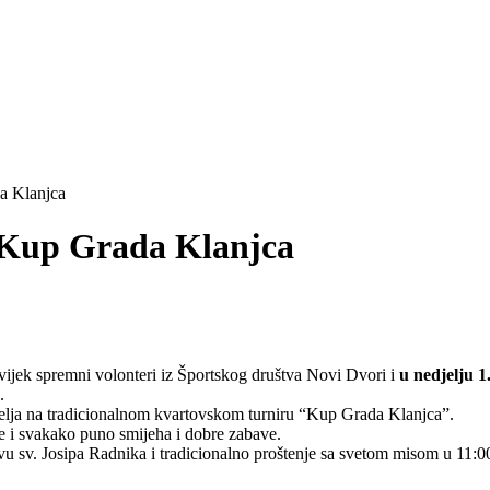
a Klanjca
i Kup Grada Klanjca
vijek spremni volonteri iz Športskog društva Novi Dvori i
u nedjelju 1
.
elja na tradicionalnom kvartovskom turniru “Kup Grada Klanjca”.
e i svakako puno smijeha i dobre zabave.
avu sv. Josipa Radnika i tradicionalno proštenje sa svetom misom u 11:00