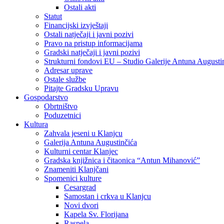
Ostali akti
Statut
Financijski izvještaji
Ostali natječaji i javni pozivi
Pravo na pristup informacijama
Gradski natječaji i javni pozivi
Strukturni fondovi EU – Studio Galerije Antuna Augusti
Adresar uprave
Ostale službe
Pitajte Gradsku Upravu
Gospodarstvo
Obrtništvo
Poduzetnici
Kultura
Zahvala jeseni u Klanjcu
Galerija Antuna Augustinčića
Kulturni centar Klanjec
Gradska knjižnica i čitaonica “Antun Mihanović”
Znameniti Klanjčani
Spomenici kulture
Cesargrad
Samostan i crkva u Klanjcu
Novi dvori
Kapela Sv. Florijana
Raspela