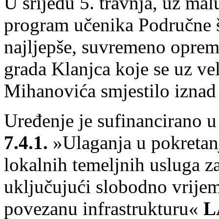
U srijedu 5. travnja, uz ma
program učenika Područne š
najljepše, suvremeno opreml
grada Klanjca koje se uz v
Mihanovića smjestilo iznad
Uređenje je sufinancirano u
7.4.1.
»Ulaganja u pokretanje
lokalnih temeljnih usluga z
uključujući slobodno vrijeme
povezanu infrastrukturu«
LA