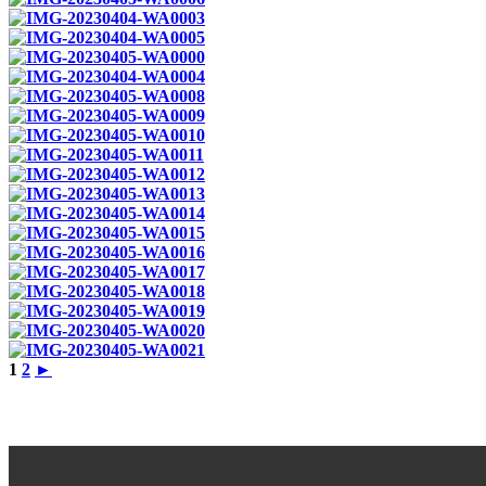
1
2
►