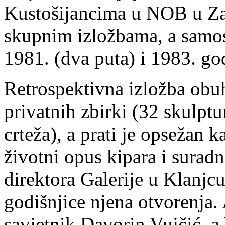
Kustošijancima u NOB u Zag
skupnim izložbama, a samos
1981. (dva puta) i 1983. go
Retrospektivna izložba obu
privatnih zbirki (32 skulptur
crteža), a prati je opsežan k
životni opus kipara i surad
direktora Galerije u Klanjcu
godišnjice njena otvorenja.
savjetnik Davorin Vujčić, a 