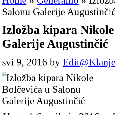
Home
»
Generalno
»
Izložb
Salonu Galerije Augustinči
Izložba kipara Nikole
Galerije Augustinčić
svi 9, 2016
by
Edit@Klanj