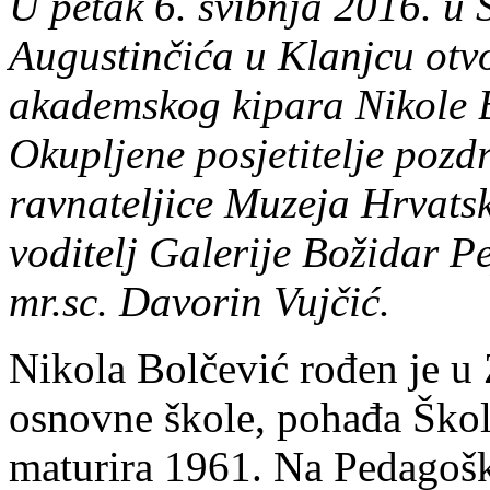
U petak 6. svibnja 2016. u
Augustinčića u Klanjcu otvo
akademskog kipara Nikole 
Okupljene posjetitelje pozdr
ravnateljice Muzeja Hrvats
voditelj Galerije Božidar P
mr.sc. Davorin Vujčić.
Nikola Bolčević rođen je u
osnovne škole, pohađa Škol
maturira 1961. Na Pedagošk