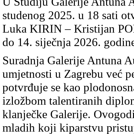
U Studiju Galerije Antuna A
studenog 2025. u 18 sati ot
Luka KIRIN – Kristijan POP
do 14. siječnja 2026. godin
Suradnja Galerije Antuna A
umjetnosti u Zagrebu već p
potvrđuje se kao plodonosna
izložbom talentiranih diplo
klanječke Galerije. Ovogodiš
mladih koji kiparstvu pristu