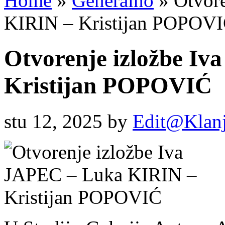
Home
»
Generalno
»
Otvore
KIRIN – Kristijan POPOV
Otvorenje izložbe I
Kristijan POPOVIĆ
stu 12, 2025
by
Edit@Klan