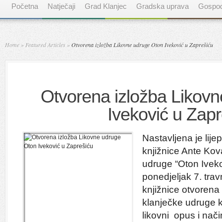
Početna
Natječaji
Grad Klanjec
Gradska uprava
Gospod
Home
»
Featured Articles
»
Otvorena izložba Likovne udruge Oton Iveković u Zaprešiću
Otvorena izložba Likov
Iveković u Zapr
Nastavljena je lij
knjižnice Ante Kov
udruge “Oton Iveko
ponedjeljak 7. trav
knjižnice otvorena
klanječke udruge k
likovni opus i nač