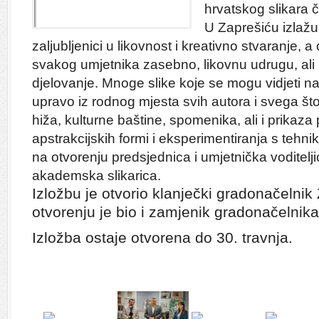
hrvatskog slikara 
U Zaprešiću izlažu
zaljubljenici u likovnost i kreativno stvaranje, a
svakog umjetnika zasebno, likovnu udrugu, ali i K
djelovanje. Mnoge slike koje se mogu vidjeti na 
upravo iz rodnog mjesta svih autora i svega što
hiža, kulturne baštine, spomenika, ali i prikaz
apstrakcijskih formi i eksperimentiranja s tehni
na otvorenju predsjednica i umjetnička voditelj
akademska slikarica.
Izložbu je otvorio klanječki gradonačelnik 
otvorenju je bio i zamjenik gradonačelnik
Izložba ostaje otvorena do 30. travnja.