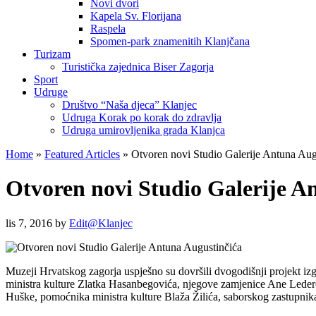
Novi dvori
Kapela Sv. Florijana
Raspela
Spomen-park znamenitih Klanjčana
Turizam
Turistička zajednica Biser Zagorja
Sport
Udruge
Društvo “Naša djeca” Klanjec
Udruga Korak po korak do zdravlja
Udruga umirovljenika grada Klanjca
Home
»
Featured Articles
»
Otvoren novi Studio Galerije Antuna Aug
Otvoren novi Studio Galerije A
lis 7, 2016
by
Edit@Klanjec
Muzeji Hrvatskog zagorja uspješno su dovršili dvogodišnji projekt iz
ministra kulture Zlatka Hasanbegovića, njegove zamjenice Ane Leder
Huške, pomoćnika ministra kulture Blaža Žilića, saborskog zastupnika