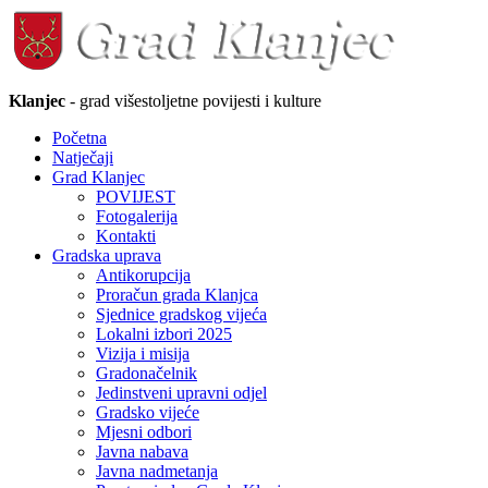
Klanjec
- grad višestoljetne povijesti i kulture
Početna
Natječaji
Grad Klanjec
POVIJEST
Fotogalerija
Kontakti
Gradska uprava
Antikorupcija
Proračun grada Klanjca
Sjednice gradskog vijeća
Lokalni izbori 2025
Vizija i misija
Gradonačelnik
Jedinstveni upravni odjel
Gradsko vijeće
Mjesni odbori
Javna nabava
Javna nadmetanja