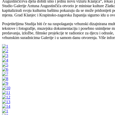
Augustinčićeva djela dobili smo i jednu novu vizuru Klanjca“, rekao 
Studio Galerije Antuna Augustinčića otvorio je ministar kulture Zlatk
kapitalizirali svoju kulturnu baštinu pokazuju da se može pridonijeti p
mjesta. Grad Klanjec i Krapinsko-zagorska županija sigurno idu u ov
Posjetiteljima Studija biti će na raspolaganju vrhunski dizajnirana m
tekstove i fotografije, muzejsku dokumentaciju i posebno snimljene mi
predavanja, izložbe, filmske projekcije te radionice za djecu i odrasle,
vrhunskim suradnicima Galerije i u samom danu otvorenja. Više info