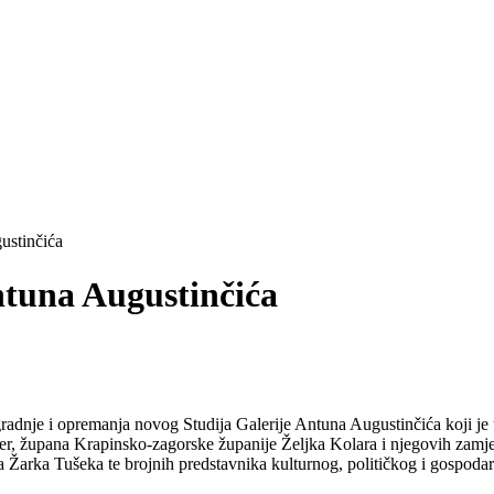
ustinčića
ntuna Augustinčića
gradnje i opremanja novog Studija Galerije Antuna Augustinčića koji je 
er, župana Krapinsko-zagorske županije Željka Kolara i njegovih zam
 Žarka Tušeka te brojnih predstavnika kulturnog, političkog i gospodar