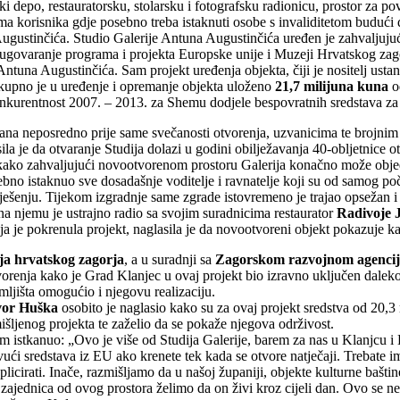
 depo, restauratorsku, stolarsku i fotografsku radionicu, prostor za pov
ma korisnika gdje posebno treba istaknuti osobe s invaliditetom budući
 Augustinčića. Studio Galerije Antuna Augustinčića uređen je zahvaljuj
 ugovaranje programa i projekta Europske unije i Muzeji Hrvatskog zagor
ntuna Augustinčića. Sam projekt uređenja objekta, čiji je nositelj ustan
kupno je u uređenje i opremanje objekta uloženo
21,7 milijuna kuna
od
kurentnost 2007. – 2013. za Shemu dodjele bespovratnih sredstava za 
ana neposredno prije same svečanosti otvorenja, uzvanicima te brojnim n
ila je da otvaranje Studija dolazi u godini obilježavanja 40-obljetnice
kako zahvaljujući novootvorenom prostoru Galerija konačno može objedini
bno istaknuo sve dosadašnje voditelje i ravnatelje koji su od samog poč
šenju. Tijekom izgradnje same zgrade istovremeno je trajao opsežan i z
na njemu je ustrajno radio sa svojim suradnicima restaurator
Radivoje J
oja je pokrenula projekt, naglasila je da novootvoreni objekt pokazuje 
a hrvatskog zagorja
, a u suradnji sa
Zagorskom razvojnom agencij
tvorenja kako je Grad Klanjec u ovaj projekt bio izravno uključen daleko
ljišta omogućio i njegovu realizaciju.
or Huška
osobito je naglasio kako su za ovaj projekt sredstva od 20
mišljenog projekta te zaželio da se pokaže njegova održivost.
om istkanuo: „Ovo je više od Studija Galerije, barem za nas u Klanjcu i
vući sredstava iz EU ako krenete tek kada se otvore natječaji. Trebate im
aplicirati. Inače, razmišljamo da u našoj županiji, objekte kulturne bašt
zajednica od ovog prostora želimo da on živi kroz cijeli dan. Ovo se n