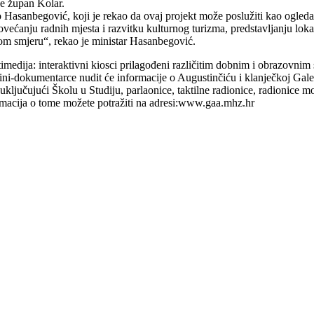
je župan Kolar.
o Hasanbegović, koji je rekao da ovaj projekt može poslužiti kao ogleda
ovećanju radnih mjesta i razvitku kulturnog turizma, predstavljanju lokal
om smjeru“, rekao je ministar Hasanbegović.
ultimedija: interaktivni kiosci prilagođeni različitim dobnim i obrazov
ni-dokumentarce nudit će informacije o Augustinčiću i klanječkoj Galer
 uključujući Školu u Studiju, parlaonice, taktilne radionice, radionice mod
rmacija o tome možete potražiti na adresi:www.gaa.mhz.hr