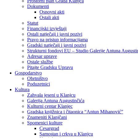
Prostorni plan Grada Klanjca
Dokumenti
Osnovni akti
Ostali akti
Statut
Financijski izvještaji
Ostali natječaji i javni pozivi
Pravo na pristup informacijama
Gradski natječaji i javni pozivi
Strukturni fondovi EU – Studio Galerije Antuna Augusti
Adresar uprave
Ostale službe
Pitajte Gradsku Upravu
Gospodarstvo
Obrtništvo
Poduzetnici
Kultura
Zahvala jeseni u Klanjcu
Galerija Antuna Augustinčića
Kulturni centar Klanjec
Gradska knjižnica i čitaonica “Antun Mihanović”
Znameniti Klanjčani
Spomenici kulture
Cesargrad
Samostan i crkva u Klanjcu