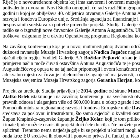
Riječ je o novouređenom objektu koji ima zatvoreni i otvoreni muzejski
polivalentnu dvoranu. Novi Studio omogućit će rad s različitim grupa
godini u kojoj se obilježava 40. obljetnica otvaranja Galerije Antuna
razvoja i fondova Europske unije, Središnja agencija za financiranje i
bespovratnih sredstava za potrebe provedbe projekta Studija Galerije A
radilo se o izgradnji nove čuvaonice Galerije Antuna Augustinčića. U
troškova, osigurano je u okviru Operativnog programa Regionalna kon
Na završnoj konferenciji koja je u novoj multimedijalnoj dvorani održ
dužnosti ravnatelja Muzeja Hrvatskog zagorja
Nadica Jagačec
naglas
ojačati cijelu regiju. Voditelj Galerije AA
Božidar Pejković
rekao je 
primjeren način može čuvati ostavština Antuna Augustinčića te je pose
Augustinčićevog opusa te na taj način pripomogli i ovom konačnom rje
adekvatno mjesto za čuvanje i djelomično izlaganje očima javnosti, a 
Muzejska savjetnica Muzeja Hrvatskog zagorja
Goranka Horjan
, k
Projekt za uređenje Studija prijavljen je
2014. godine
od strane
Muzej
Zlatko Brlek
istaknuo je i na završnoj konferenciji i na svečanosti o
pravnih odnosa i ulaganjem više od 600.000 kuna u otkup zgrade i zem
Pomoćnik ministra regionalnog razvoja i fondova Europske unije
Dav
sredstava za poslovnu infrastrukturu, što samo svjedoči o kvaliteti os
Župan Krapinsko-zagorske županije
Željko Kolar,
koji je tom prilik
i imate ljude možete osmisliti projekt doći ćete do cilja. Ne možete po
aplicirati. Trenutno nema natječaja gdje bi se projekti u kulturi mogli 
onda kroz EU sredstva ih obnoviti i ponovno privesti u funkciju. Kao 