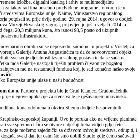
remene izložbe, digitalni katalog i arhiv te multimedijalnu
 da za takav rad ima posebno predviđene programe i otvoren je u
ući sredstvima Europske unije. Naime, Ministarstvo regionalnog
ja potpisali su prije dvije godine, 29. rujna 2014. ugovor o dodjeli
ova Muzeji Hrvatskog zagorja, prijavljen je još u veljači 2014. a
 čega, 20,3 milijuna kuna, što iznosi 93,5 posto od ukupnih
poslovnu infrastrukturu.
ovinarima obratili su se neposredni sudionici u projektu. Vršiteljica
 otvorenja Galerije Antuna Augustinčića te da će novootvoreni objekt
ti sve svoje djelatnosti izvan stalnog postava te da se sada na
etka rada Galerije nastojali riješiti problem čuvaonice bogatog
ahtjevan rad na restauraciji fundusa koji je sad konačno našao svoje
ovičić
.
kako Europska unije ulaže u našu budućnost.
om d.o.o.
Partner u projektu bio je Grad Klanjec. Gradonačelnik
 prije njegove aplikacije za sredstva te je rješavanjem imovinsko-
,3 milijuna kuna odobrena u okviru Shemu dodjele bespovratnih
 Krapinsko-zagorskoj županiji. Ovo je poruka ako na vrijeme planirate
ati sve spremno i čim se otvore natječaji treba vidjeti gdje ćete
ine, za koje možemo zajednički sa državom izdvojiti sredstva, otkupiti, i
e događa svaki dan jer osim što smo dobili Studio gdje ćemo sačuvati