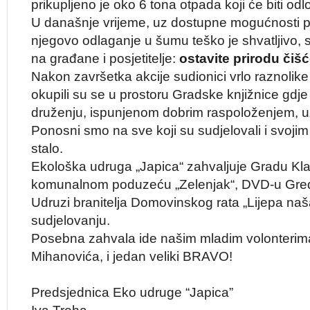
prikupljeno je oko 6 tona otpada koji će biti od
U današnje vrijeme, uz dostupne mogućnosti pr
njegovo odlaganje u šumu teško je shvatljivo,
na građane i posjetitelje:
ostavite prirodu čišć
Nakon završetka akcije sudionici vrlo raznolike
okupili su se u prostoru Gradske knjižnice gdj
druženju, ispunjenom dobrim raspoloženjem, uži
Ponosni smo na sve koji su sudjelovali i svoji
stalo.
Ekološka udruga „Japica“ zahvaljuje Gradu Klan
komunalnom poduzeću „Zelenjak“, DVD-u Gred
Udruzi branitelja Domovinskog rata „Lijepa naš
sudjelovanju.
Posebna zahvala ide našim mladim volonterim
Mihanovića, i jedan veliki BRAVO!
Predsjednica Eko udruge “Japica”