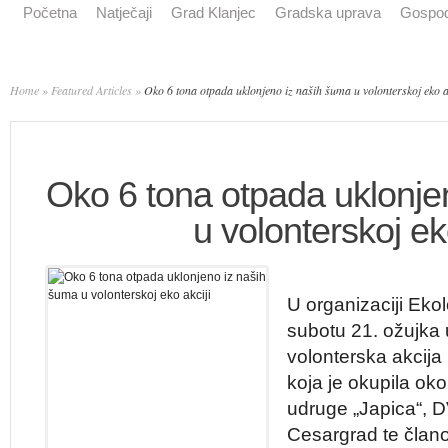
Početna
Natječaji
Grad Klanjec
Gradska uprava
Gospod
Home
»
Featured Articles
»
Oko 6 tona otpada uklonjeno iz naših šuma u volonterskoj eko a
Oko 6 tona otpada uklonje
u volonterskoj ek
U organizaciji Eko
subotu 21. ožujka
volonterska akcija 
koja je okupila ok
udruge „Japica“, 
Cesargrad te člano