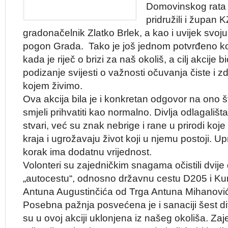
Domovinskog rata „
pridružili i župan 
gradonačelnik Zlatko Brlek, a kao i uvijek svoj
pogon Grada. Tako je još jednom potvrđeno ko
kada je riječ o brizi za naš okoliš, a cilj akcije 
podizanje svijesti o važnosti očuvanja čiste i zd
kojem živimo.
Ova akcija bila je i konkretan odgovor na ono š
smjeli prihvatiti kao normalno. Divlja odlagali
stvari, već su znak nebrige i rane u prirodi koj
kraja i ugrožavaju život koji u njemu postoji. 
korak ima dodatnu vrijednost.
Volonteri su zajedničkim snagama očistili dvije 
„autocestu“, odnosno državnu cestu D205 i Kum
Antuna Augustinčića od Trga Antuna Mihanovića
Posebna pažnja posvećena je i sanaciji šest div
su u ovoj akciji uklonjena iz našeg okoliša. Z