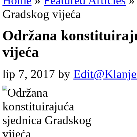
Home
»
Featured Articles
»
Gradskog vijeća
Održana konstituiraj
vijeća
lip 7, 2017
by
Edit@Klanje