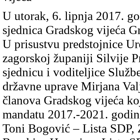
U utorak, 6. lipnja 2017. go
sjednica Gradskog vijeća G
U prisustvu predstojnice U
zagorskoj županiji Silvije P
sjednicu i voditeljice Služ
državne uprave Mirjana Valj
članova Gradskog vijeća koj
mandatu 2017.-2021. godine
Toni Bogović – Lista SD