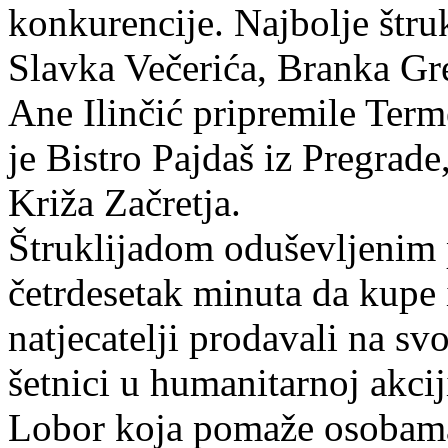
konkurencije. Najbolje štru
Slavka Večerića, Branka Gr
Ane Ilinčić pripremile Term
je Bistro Pajdaš iz Pregrade
Križa Začretja.
Štruklijadom oduševljenim p
četrdesetak minuta da kupe 
natjecatelji prodavali na s
šetnici u humanitarnoj akci
Lobor koja pomaže osobama 