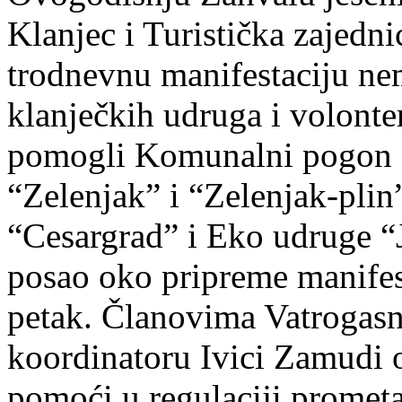
Klanjec i Turistička zajedn
trodnevnu manifestaciju ne
klanječkih udruga i volonter
pomogli Komunalni pogon 
“Zelenjak” i “Zelenjak-plin
“Cesargrad” i Eko udruge “J
posao oko pripreme manifesta
petak. Članovima Vatrogasn
koordinatoru Ivici Zamudi o
pomoći u regulaciji prometa 