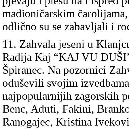
pjevaju i plešu na i ispred 
mađioničarskim čarolijama,
odlično su se zabavljali i ro
11. Zahvala jeseni u Klanjc
Radija Kaj “KAJ VU DUŠI”
Špiranec. Na pozornici Zahv
oduševili svojim izvedbama 
najpopularnijih zagorskih 
Benc, Aduti, Fakini, Branko
Ranogajec, Kristina Ivekovi