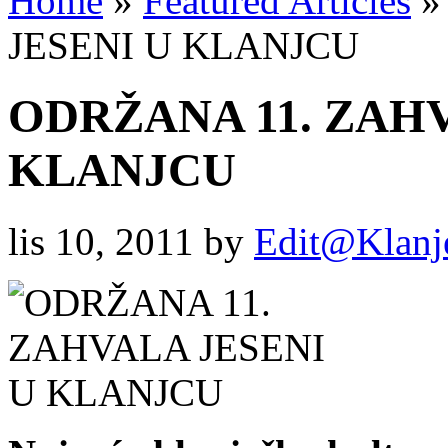
Home
»
Featured Articles
»
JESENI U KLANJCU
ODRŽANA 11. ZAHV
KLANJCU
lis 10, 2011
by
Edit@Klanj