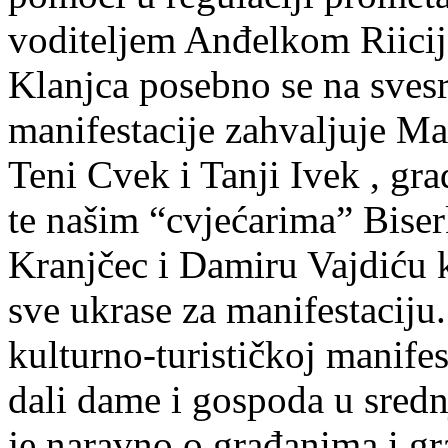
voditeljem Anđelkom Riicij
Klanjca posebno se na sves
manifestacije zahvaljuje Ma
Teni Cvek i Tanji Ivek , g
te našim “cvjećarima” Biser
Kranjčec i Damiru Vajdiću k
sve ukrase za manifestaciju
kulturno-turističkoj manifes
dali dame i gospoda u sred
je naravno o građanima i g