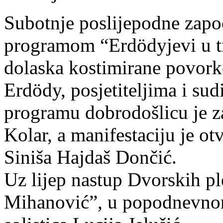
Subotnje poslijepodne započ
programom “Erdödyjevi u t
dolaska kostimirane povorke
Erdödy, posjetiteljima i su
programu dobrodošlicu je z
Kolar, a manifestaciju je o
Siniša Hajdaš Dončić.
Uz lijep nastup Dvorskih 
Mihanović”, u popodnevnom 