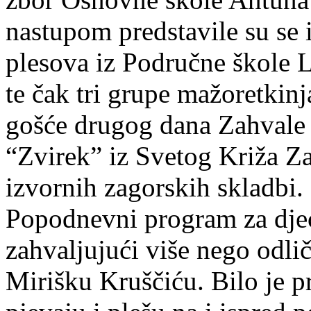
nastupom predstavile su se 
plesova iz Područne škole L
te čak tri grupe mažoretkin
gošće drugog dana Zahvale j
“Zvirek” iz Svetog Križa Za
izvornih zagorskih skladbi.
Popodnevni program za djec
zahvaljujući više nego odlič
Mirišku Kruščiću. Bilo je p