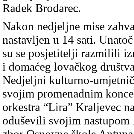
Radek Brodarec.
Nakon nedjeljne mise zahva
nastavljen u 14 sati. Unat
su se posjetitelji razmilili 
i domaćeg lovačkog društva
Nedjeljni kulturno-umjetnič
svojim promenadnim koncer
orkestra “Lira” Kraljevec na
oduševili svojim nastupom D
zbor Osnovne škole Antuna 