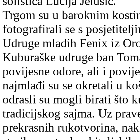
solistica Lucija Jelušić.
Trgom su u baroknim kostim
fotografirali se s posjetitel
Udruge mladih Fenix iz Oro
Kuburaške udruge ban Toma 
povijesne odore, ali i povij
najmlađi su se okretali u k
odrasli su mogli birati što 
tradicijskog sajma. Uz prav
prekrasnih rukotvorina, naki