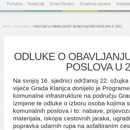
Početna
Natječaji
Grad Klanjec
Gradska uprava
Gospod
Home
»
Generalno
»
ODLUKE O OBAVLJANJU KOMUNALNIH POSLOVA U 2012.
ODLUKE O OBAVLJANJ
POSLOVA U 2
Na svojoj 16. sjednici održanoj 22. ožujk
vijeće Grada Klanjca donijelo je Programe
komunalne infrastrukture na području Gra
izmjene te odluke o izboru osoba kojima s
komunalnih poslova i to: nabave, prijevo
materijala, iskopa cestovnih jaraka, ugradn
popravka udarnih rupa na asfaltiranim ce