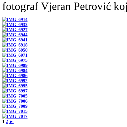
fotograf Vjeran Petrović k
1
2
►