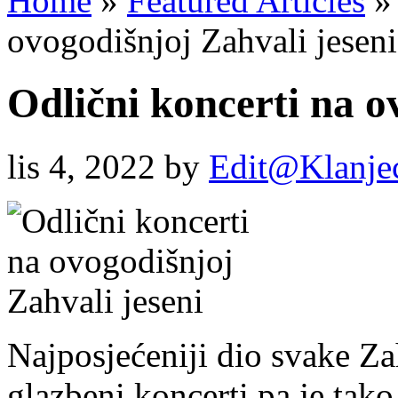
Home
»
Featured Articles
»
ovogodišnjoj Zahvali jeseni
Odlični koncerti na o
lis 4, 2022
by
Edit@Klanje
Najposjećeniji dio svake Za
glazbeni koncerti pa je tako