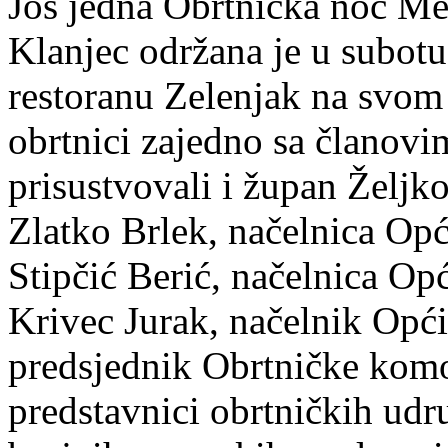
Još jedna Obrtnička noć M
Klanjec održana je u subotu
restoranu Zelenjak na svom 
obrtnici zajedno sa članovim
prisustvovali i župan Željk
Zlatko Brlek, načelnica Opć
Stipčić Berić, načelnica Op
Krivec Jurak, načelnik Opć
predsjednik Obrtničke kom
predstavnici obrtničkih udr