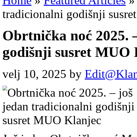
Home
»
Featured Articles
»
tradicionalni godišnji sus
Obrtnička noć 2025. –
godišnji susret MUO 
velj 10, 2025
by
Edit@Klan