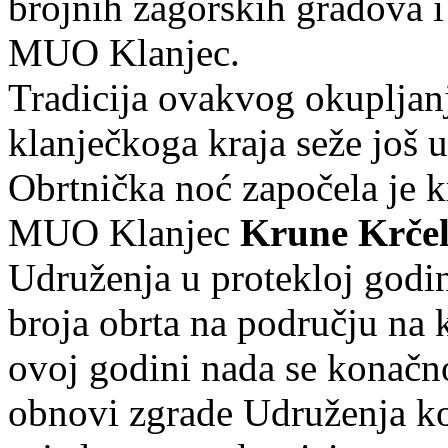
brojnih zagorskih gradova i
MUO Klanjec.
Tradicija ovakvog okupljanj
klanječkoga kraja seže još 
Obrtnička noć započela je 
MUO Klanjec
Krune Krče
Udruženja u protekloj godin
broja obrta na području na 
ovoj godini nada se konač
obnovi zgrade Udruženja ko