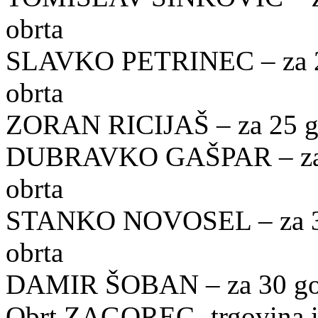
obrta
SLAVKO PETRINEC – za 25
obrta
ZORAN RICIJAŠ – za 25 go
DUBRAVKO GAŠPAR – za 3
obrta
STANKO NOVOSEL – za 30 
obrta
DAMIR ŠOBAN – za 30 godi
Obrt ZAGOREC- trgovina i u