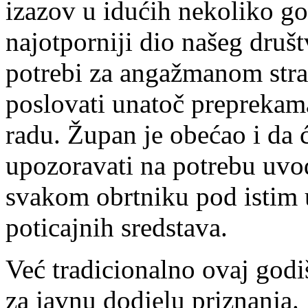
izazov u idućih nekoliko god
najotporniji dio našeg društv
potrebi za angažmanom stran
poslovati unatoč preprekam
radu. Župan je obećao i da ć
upozoravati na potrebu uvođ
svakom obrtniku pod istim 
poticajnih sredstava.
Već tradicionalno ovaj godiš
za javnu dodjelu priznanja.