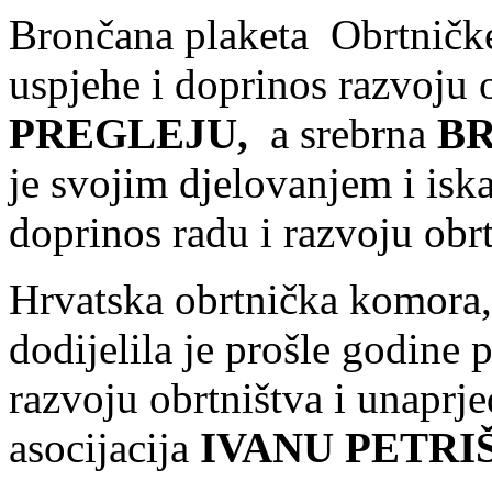
Brončana plaketa Obrtničk
uspjehe i doprinos razvoju 
PREGLEJU,
a srebrna
B
je svojim djelovanjem i is
doprinos radu i razvoju obrt
Hrvatska obrtnička komora
dodijelila je prošle godine
razvoju obrtništva i unaprj
asocijacija
IVANU PETRIŠ