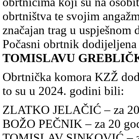
obrtnicima koji su na osobit
obrtništva te svojim angaž
značajan trag u uspješnom 
Počasni obrtnik dodijeljena
TOMISLAVU GREBLIČ
Obrtnička komora KZŽ dodije
to su u 2024. godini bili:
ZLATKO JELAČIĆ – za 20 g
BOŽO PEČNIK – za 20 godi
TOMISLAV SINKOVIĆ – za 