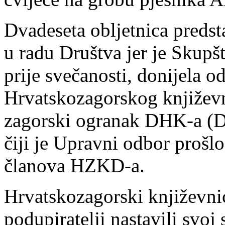
Dvadeseta obljetnica predsta
u radu Društva jer je Skup
prije svečanosti, donijela 
Hrvatskozagorskog književn
zagorski ogranak DHK-a (Dr
čiji je Upravni odbor prošl
članova HZKD-a.
Hrvatskozagorski književnici 
podupiratelji nastavili svoj 