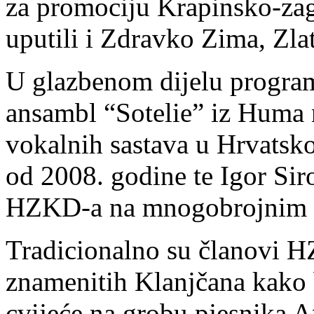
za promociju Krapinsko-zago
uputili i Zdravko Zima, Zl
U glazbenom dijelu program
ansambl “Sotelie” iz Huma n
vokalnih sastava u Hrvatsko
od 2008. godine te Igor Siro
HZKD-a na mnogobrojnim 
Tradicionalno su članovi H
znamenitih Klanjčana kako bi
cvijeće na grobu pjesnika 