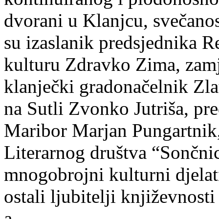
dvorani u Klanjcu, svečanos
su izaslanik predsjednika R
kulturu Zdravko Zima, zam
klanječki gradonačelnik Zl
na Sutli Zvonko Jutriša, pr
Maribor Marjan Pungartnik,
Literarnog društva “Sončnic
mnogobrojni kulturni djelatn
ostali ljubitelji književno
a.