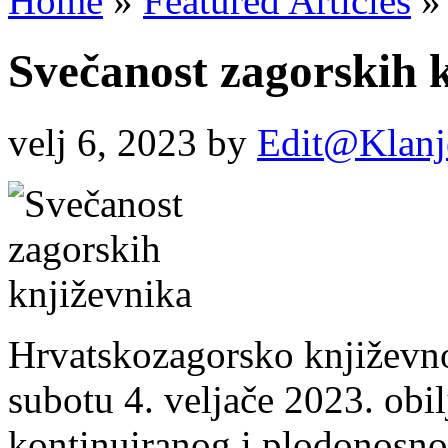
Home
»
Featured Articles
»
Svečanost zagorskih 
velj 6, 2023
by
Edit@Klanj
Hrvatskozagorsko književn
subotu 4. veljače 2023. obil
kontinuiranog i plodonosno