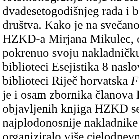
dvadesetogodišnjeg rada i b
društva. Kako je na svečano
HZKD-a Mirjana Mikulec, 
pokrenuo svoju nakladničku 
biblioteci Esejistika 8 nasl
biblioteci Riječ horvatska
Fe
je i osam zbornika članova 
objavljenih knjiga HZKD se
najplodonosnije nakladnike
organiziralo više cjelodnevn