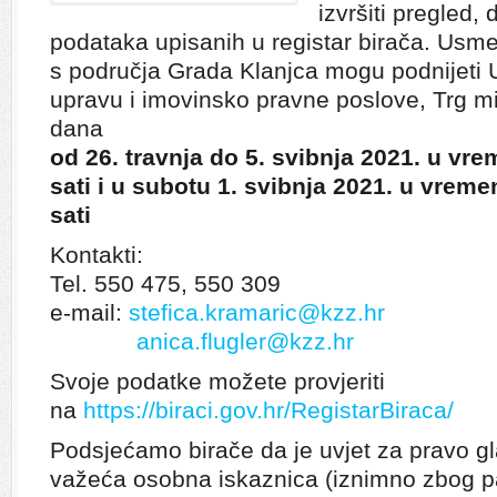
izvršiti pregled,
podataka upisanih u registar birača. Usmeni
s područja Grada Klanjca mogu podnijeti
upravu i imovinsko pravne poslove, Trg m
dana
od 26. travnja do 5. svibnja 2021. u vr
sati
i u subotu 1. svibnja 2021. u vrem
sati
Kontakti:
Tel. 550 475, 550 309
e-mail:
stefica.kramaric@kzz.hr
anica.flugler@kzz.hr
Svoje podatke možete provjeriti
na
https://biraci.gov.hr/RegistarBiraca/
Podsjećamo birače da je uvjet za pravo g
važeća osobna iskaznica (iznimno zbog p