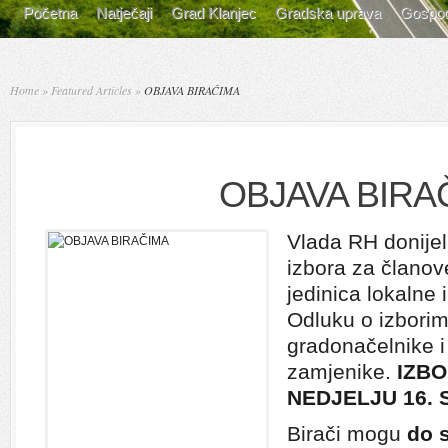
Početna
Natječaji
Grad Klanjec
Gradska uprava
Gospod
Home
»
Featured Articles
»
OBJAVA BIRAČIMA
OBJAVA BIRA
Vlada RH donijel
izbora za članove
jedinica lokalne
Odluku o izborim
gradonačelnike i
zamjenike.
IZBO
NEDJELJU 16. 
Birači mogu
do s