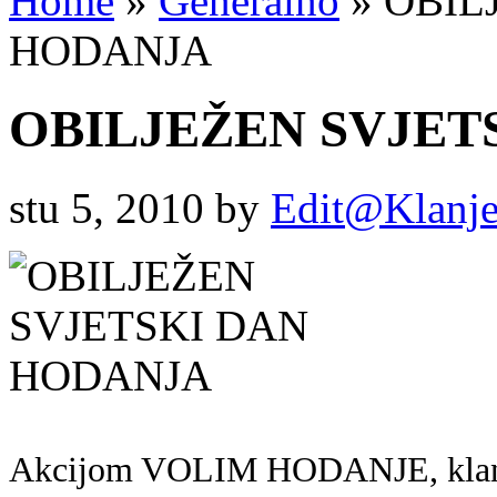
Home
»
Generalno
»
OBIL
HODANJA
OBILJEŽEN SVJET
stu 5, 2010
by
Edit@Klanj
Akcijom VOLIM HODANJE, klanje