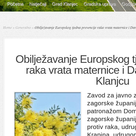
Početna
Natječaji
Grad Klanjec
Gradska uprava
Gospod
Home
»
Generalno
»
Obilježavanje Europskog tjedna prevencije raka vrata maternice i D
Obilježavanje Europskog t
raka vrata maternice i
Klanjcu
Zavod za javno 
zagorske županij
patronažom Doma
zagorske župani
protiv raka, ud
Krapina, udrugo