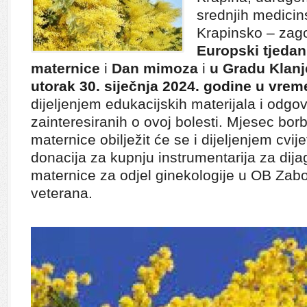
srednjih medicin
Krapinsko – zago
Europski tjedan
maternice
i
Dan mimoza
i
u Gradu Klanj
utorak 30. siječnja 2024. godine u vrem
dijeljenjem edukacijskih materijala i odgo
zainteresiranih o ovoj bolesti. Mjesec borb
maternice obilježit će se i dijeljenjem cvi
donacija za kupnju instrumentarija za dija
maternice za odjel ginekologije u OB Zabo
veterana.