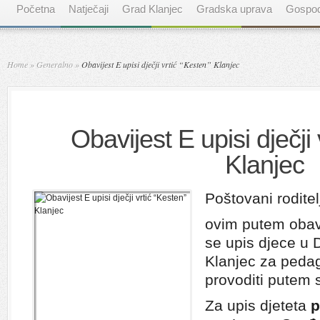
Početna
Natječaji
Grad Klanjec
Gradska uprava
Gospod
Home
»
Generalno
»
Obavijest E upisi dječji vrtić “Kesten” Klanjec
Obavijest E upisi dječji 
Klanjec
Poštovani roditelj
ovim putem obav
se upis djece u D
Klanjec za peda
provoditi putem 
Za upis djeteta
p