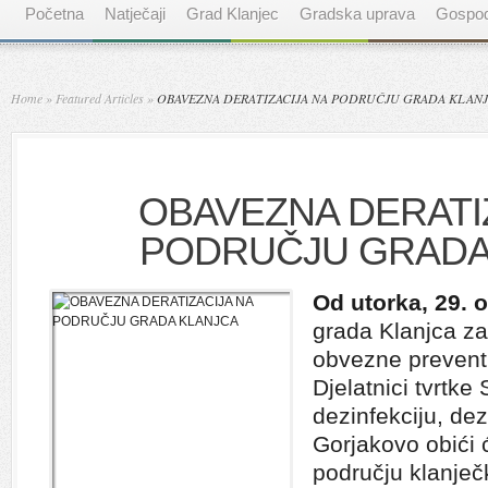
Početna
Natječaji
Grad Klanjec
Gradska uprava
Gospod
Home
»
Featured Articles
»
OBAVEZNA DERATIZACIJA NA PODRUČJU GRADA KLAN
OBAVEZNA DERATI
PODRUČJU GRADA
Od utorka, 29. 
grada Klanjca z
obvezne preventi
Djelatnici tvrtke 
dezinfekciju, dez
Gorjakovo obići 
području klanječk