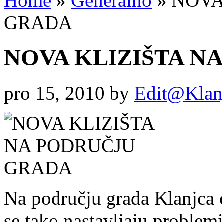
Home
»
Generalno
»
NOVA
GRADA
NOVA KLIZIŠTA N
pro 15, 2010
by
Edit@Klan
Na području grada Klanjca ot
se tako nastavljaju problem