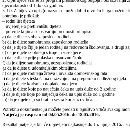
2. Upis djece vrši se za program predškolskog odgoja i obrazovanja
djecu starosti od 1 do 6,5 godina.
3. Uz Zahtjev za upis (obrazac se može dobiti u vrtiću ili ga možete s
potrebno je priložiti:
– rodni list djeteta
– uvjerenje o prebivalištu djeteta
– potvrde kojima se ostvaruju prednosti pri upisu:
a) da je dijete s oba zaposlena roditelja
b) da je dijete samohranog zaposlenog roditelja
c) da je dijete čiji je jedan roditelj na redovnom školovanju, a drugi z
d) da je dijete iz obitelji s troje ili više djece
e) da je dijete prije polaska u osnovnu školu
f) da je dijete samohranog nezaposlenog roditelja
g) da je dijete u udomiteljskim obiteljima
h) da je dijete roditelja žrtava i invalida domovinskog rata
i) da je dijete s teškoćama u razvoju a na preporuku nadležnog tijela
j) da je dijete korisnika doplatka na djecu
k) da je dijete koje po natječaju čeka na upis duže od 2 godine
l) da je dijete koje po natječaju čeka na upis duže od 1 godine
m) da je dijete čiji su brat ili sestra korisnici vrtića.
Potrebnu dokumentaciju možete predati u tajništvo vrtića svakog radn
Natječaj je raspisan od 04.05.2016. do 18.05.2016.
Rezultati natječaja biti će objavljeni najkasnije do 15. lipnja 2016. n