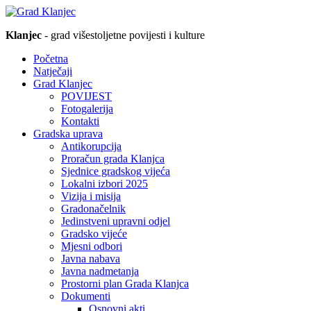
Klanjec
- grad višestoljetne povijesti i kulture
Početna
Natječaji
Grad Klanjec
POVIJEST
Fotogalerija
Kontakti
Gradska uprava
Antikorupcija
Proračun grada Klanjca
Sjednice gradskog vijeća
Lokalni izbori 2025
Vizija i misija
Gradonačelnik
Jedinstveni upravni odjel
Gradsko vijeće
Mjesni odbori
Javna nabava
Javna nadmetanja
Prostorni plan Grada Klanjca
Dokumenti
Osnovni akti