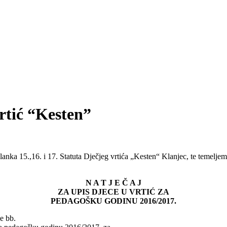
vrtić “Kesten”
a 15.,16. i 17. Statuta Dječjeg vrtića „Kesten“ Klanjec, te temeljem č
N A T J E Č A J
ZA UPIS DJECE U VRTIĆ ZA
PEDAGOŠKU GODINU 2016/2017.
e bb.