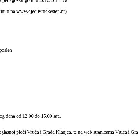
 za pedagošku godinu 2016/2017. za
kinuti na www.djecjivrtickesten.hr)
aposlen
og dana od 12,00 do 15,00 sati.
a oglasnoj ploči Vrtića i Grada Klanjca, te na web stranicama Vrtića i Gr