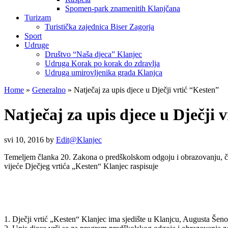
Spomen-park znamenitih Klanjčana
Turizam
Turistička zajednica Biser Zagorja
Sport
Udruge
Društvo “Naša djeca” Klanjec
Udruga Korak po korak do zdravlja
Udruga umirovljenika grada Klanjca
Home
»
Generalno
»
Natječaj za upis djece u Dječji vrtić “Kesten”
Natječaj za upis djece u Dječji 
svi 10, 2016
by
Edit@Klanjec
Temeljem članka 20. Zakona o predškolskom odgoju i obrazovanju, člank
vijeće Dječjeg vrtića „Kesten“ Klanjec raspisuje
1. Dječji vrtić „Kesten“ Klanjec ima sjedište u Klanjcu, Augusta Šeno