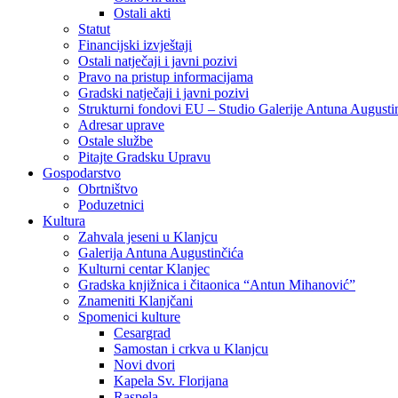
Ostali akti
Statut
Financijski izvještaji
Ostali natječaji i javni pozivi
Pravo na pristup informacijama
Gradski natječaji i javni pozivi
Strukturni fondovi EU – Studio Galerije Antuna Augusti
Adresar uprave
Ostale službe
Pitajte Gradsku Upravu
Gospodarstvo
Obrtništvo
Poduzetnici
Kultura
Zahvala jeseni u Klanjcu
Galerija Antuna Augustinčića
Kulturni centar Klanjec
Gradska knjižnica i čitaonica “Antun Mihanović”
Znameniti Klanjčani
Spomenici kulture
Cesargrad
Samostan i crkva u Klanjcu
Novi dvori
Kapela Sv. Florijana
Raspela