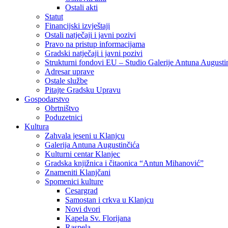
Ostali akti
Statut
Financijski izvještaji
Ostali natječaji i javni pozivi
Pravo na pristup informacijama
Gradski natječaji i javni pozivi
Strukturni fondovi EU – Studio Galerije Antuna Augusti
Adresar uprave
Ostale službe
Pitajte Gradsku Upravu
Gospodarstvo
Obrtništvo
Poduzetnici
Kultura
Zahvala jeseni u Klanjcu
Galerija Antuna Augustinčića
Kulturni centar Klanjec
Gradska knjižnica i čitaonica “Antun Mihanović”
Znameniti Klanjčani
Spomenici kulture
Cesargrad
Samostan i crkva u Klanjcu
Novi dvori
Kapela Sv. Florijana
Raspela