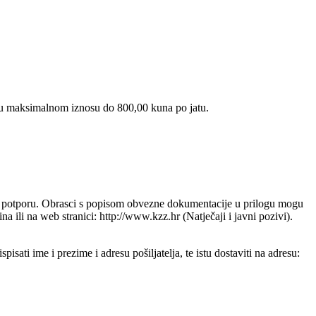
o u maksimalnom iznosu do 800,00 kuna po jatu.
 potporu. Obrasci s popisom obvezne dokumentacije u prilogu mogu
ili na web stranici: http://www.kzz.hr (Natječaji i javni pozivi).
ati ime i prezime i adresu pošiljatelja, te istu dostaviti na adresu: