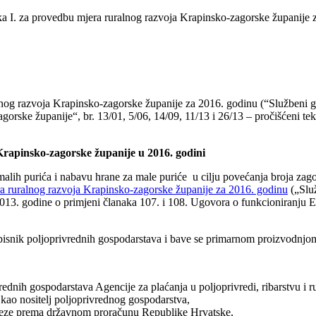
ka I. za provedbu mjera ruralnog razvoja Krapinsko-zagorske županije 
alnog razvoja Krapinsko-zagorske županije za 2016. godinu (“Službeni gl
orske županije“, br. 13/01, 5/06, 14/09, 11/13 i 26/13 – pročišćeni te
Krapinsko-zagorske županije u
2016. godini
alih purića i nabavu hrane za male puriće u cilju povećanja broja zag
ra ruralnog razvoja Krapinsko-zagorske županije za 2016. godinu
(„Služ
13. godine o primjeni članaka 107. i 108. Ugovora o funkcioniranju E
isnik poljoprivrednih gospodarstava i bave se primarnom proizvodnjom
ednih gospodarstava Agencije za plaćanja u poljoprivredi, ribarstvu i 
 kao nositelj poljoprivrednog gospodarstva,
bveze prema državnom proračunu Republike Hrvatske,