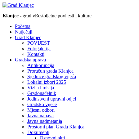
Klanjec
- grad višestoljetne povijesti i kulture
Početna
Natječaji
Grad Klanjec
POVIJEST
Fotogalerija
Kontakti
Gradska uprava
Antikorupcija
Proračun grada Klanjca
Sjednice gradskog vijeća
Lokalni izbori 2025
Vizija i misija
Gradonačelnik
Jedinstveni upravni odjel
Gradsko vijeće
Mjesni odbori
Javna nabava
Javna nadmetanja
Prostorni plan Grada Klanjca
Dokumenti
Osnovni akti