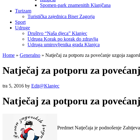
Spomen-park znamenitih Klanjčana
Turizam
Turistička zajednica Biser Zagorja
Sport
Udruge
Društvo “Naša djeca” Klanjec
Udruga Korak po korak do zdravlja
Udruga umirovljenika grada Klanjca
Home
»
Generalno
»
Natječaj za potporu za povećanje uzgoja zagor
Natječaj za potporu za povećan
tra 5, 2016
by
Edit@Klanjec
Natječaj za potporu za povećan
Predmet Natječaja je podnošenje Zahtjeva