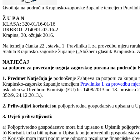
životinja na području Krapinsko-zagorske županije temeljem Pravilni
Ž U P A N
KLASA: 320-01/16-01/16
URBROJ: 2140/01-02-16-2
Krapina, 30. ožujak 2016.
Na temelju članka 22., stavka 1. Pravilnika I. za provedbu mjera rur
Statuta Krapinsko-zagorske županije („Službeni glasnik Krapinsko- zag
NATJEČAJ
za potporu za povećanje uzgoja zagorskog purana na području 
1.
Predmet Natječaja je
podnošenje Zahtjeva za potporu za kupnju m
Krapinsko-zagorske županije temeljem
Pravilnika I. za provedbu mje
usklađen sa Uredbom Komisije (EU) br. 1408/2013 od 18. prosinca 20
352/9, 24.12.2013.).
2.
Prihvatljivi korisnici su
poljoprivredna gospodarstva upisana u Up
3.
Uvjeti prihvatljivosti:
a) Poljoprivredno gospodarstvo mora biti upisano u Upisnik poljoprivr
b) Korisnik treba biti upisan u Upisnik poljoprivrednih gospodarstava
c) Korisnik mora imati podmirene odnosno regulirane financijske o