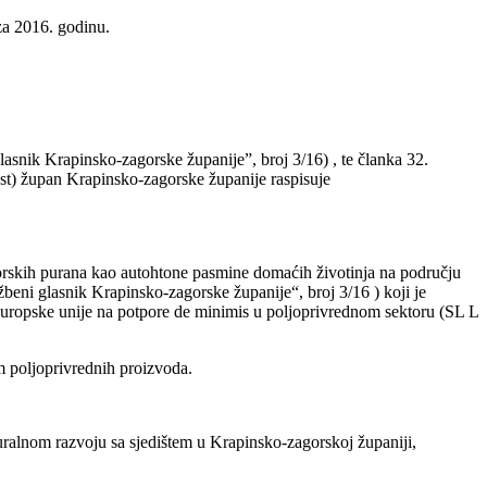
za 2016. godinu.
asnik Krapinsko-zagorske županije”, broj 3/16) , te članka 32.
kst) župan Krapinsko-zagorske županije raspisuje
orskih purana kao autohtone pasmine domaćih životinja na području
beni glasnik Krapinsko-zagorske županije“, broj 3/16 ) koji je
uropske unije na potpore de minimis u poljoprivrednom sektoru (SL L
 poljoprivrednih proizvoda.
ruralnom razvoju sa sjedištem u Krapinsko-zagorskoj županiji,