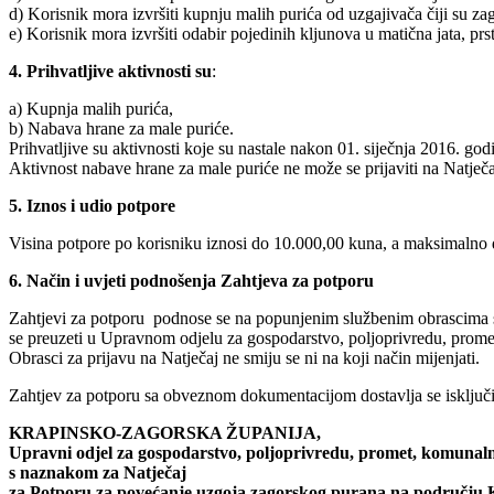
d) Korisnik mora izvršiti kupnju malih purića od uzgajivača čiji su z
e) Korisnik mora izvršiti odabir pojedinih kljunova u matična jata, pr
4.
Prihvatljive aktivnosti su
:
a) Kupnja malih purića,
b) Nabava hrane za male puriće.
Prihvatljive su aktivnosti koje su nastale nakon 01. siječnja 2016. god
Aktivnost nabave hrane za male puriće ne može se prijaviti na Natječ
5.
Iznos i udio potpore
Visina potpore po korisniku iznosi do 10.000,00 kuna, a maksimalno 
6.
Način i uvjeti podnošenja Zahtjeva za potporu
Zahtjevi za potporu podnose se na popunjenim službenim obrascima 
se preuzeti u Upravnom odjelu za gospodarstvo, poljoprivredu, promet,
Obrasci za prijavu na Natječaj ne smiju se ni na koji način mijenjati.
Zahtjev za potporu sa obveznom dokumentacijom dostavlja se isključivo 
KRAPINSKO-ZAGORSKA ŽUPANIJA,
Upravni odjel za gospodarstvo, poljoprivredu, promet, komunaln
s naznakom za Natječaj
za Potporu za povećanje uzgoja zagorskog purana na području 