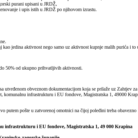
agorski purani upisani u JRDŽ,
stenovanje i upis istih u JRDŽ po njihovom izrastu.
ine.
aj kao jedina aktivnost nego samo uz aktivnost kupnje malih purića i t
do 50% od ukupno prihvatljivih aktivnosti.
sa utvrđenom obveznom dokumentacijom koja se prilaže uz Zahtjev za
 komunalnu infrastrukturu i EU fondove, Magistratska 1, 49000 Krapina 
putem pošte u zatvorenoj omotnici na čijoj poleđini treba obavezno ispis
u infrastrukturu i EU fondove, Magistratska 1, 49 000 Krapina
Krapinsko-zagorske županije