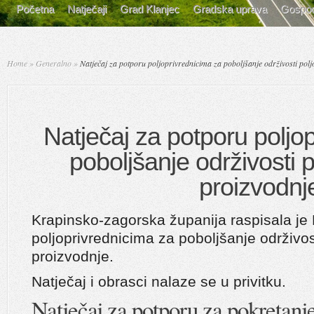
Početna
Natječaji
Grad Klanjec
Gradska uprava
Gospod
Home
»
Generalno
»
Natječaj za potporu poljoprivrednicima za poboljšanje održivosti pol
Natječaj za potporu poljo
poboljšanje održivosti 
proizvodnj
Krapinsko-zagorska županija raspisala je 
poljoprivrednicima za poboljšanje održivos
proizvodnje.
Natječaj i obrasci nalaze se u privitku.
Natječaj za potporu za pokretanje