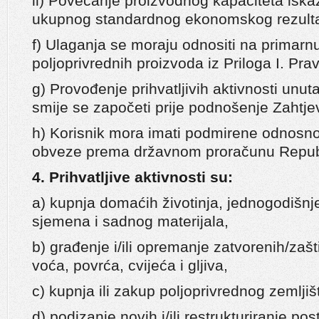
ii) Povećanje proizvodnog kapaciteta is
ukupnog standardnog ekonomskog rezulta
f) Ulaganja se moraju odnositi na primarn
poljoprivrednih proizvoda iz Priloga I. Prav
g) Provođenje prihvatljivih aktivnosti unu
smije se započeti prije podnošenje Zahtje
h) Korisnik mora imati podmirene odnosno 
obveze prema državnom proračunu Republ
4. Prihvatljive aktivnosti su:
a) kupnja domaćih životinja, jednogodišnje
sjemena i sadnog materijala,
b) građenje i/ili opremanje zatvorenih/zaš
voća, povrća, cvijeća i gljiva,
c) kupnja ili zakup poljoprivrednog zemljiš
d) podizanje novih i/ili restrukturiranje po