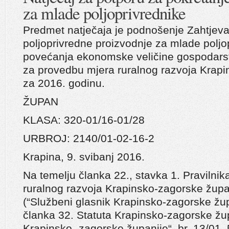
za mlade poljoprivrednike
Predmet natječaja je podnošenje Zahtjeva
poljoprivredne proizvodnje za mlade poljo
povećanja ekonomske veličine gospodarstv
za provedbu mjera ruralnog razvoja Krapi
za 2016. godinu.
ŽUPAN
KLASA: 320-01/16-01/28
URBROJ: 2140/01-02-16-2
Krapina, 9. svibanj 2016.
Na temelju članka 22., stavka 1. Pravilnik
ruralnog razvoja Krapinsko-zagorske župa
(“Službeni glasnik Krapinsko-zagorske župa
članka 32. Statuta Krapinsko-zagorske žup
Krapinsko- zagorske županije“, br. 13/01, 