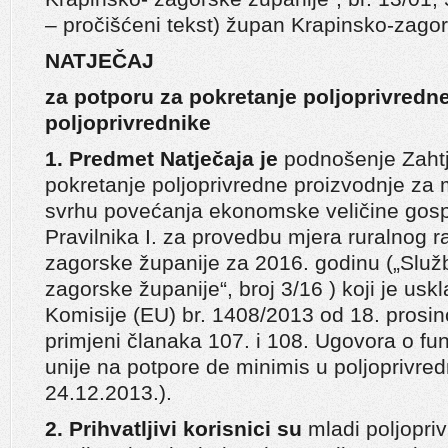
– pročišćeni tekst) župan Krapinsko-zagor
NATJEČAJ
za potporu za pokretanje poljoprivredn
poljoprivrednike
1. Predmet Natječaja je
podnošenje Zahtj
pokretanje poljoprivredne proizvodnje za 
svrhu povećanja ekonomske veličine gos
Pravilnika I. za provedbu mjera ruralnog 
zagorske županije za 2016. godinu („Služ
zagorske županije“, broj 3/16 ) koji je u
Komisije (EU) br. 1408/2013 od 18. prosi
primjeni članaka 107. i 108. Ugovora o fu
unije na potpore de minimis u poljoprivre
24.12.2013.).
2. Prihvatljivi korisnici su
mladi poljopri