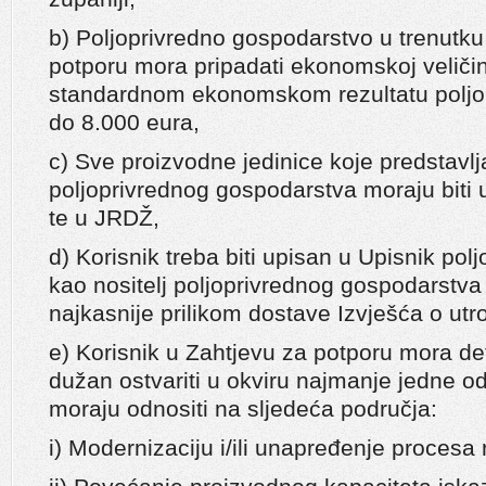
b) Poljoprivredno gospodarstvo u trenutk
potporu mora pripadati ekonomskoj veliči
standardnom ekonomskom rezultatu poljo
do 8.000 eura,
c) Sve proizvodne jedinice koje predstavlj
poljoprivrednog gospodarstva moraju bit
te u JRDŽ,
d) Korisnik treba biti upisan u Upisnik po
kao nositelj poljoprivrednog gospodarstva
najkasnije prilikom dostave Izvješća o utr
e) Korisnik u Zahtjevu za potporu mora defi
dužan ostvariti u okviru najmanje jedne od 
moraju odnositi na sljedeća područja:
i) Modernizaciju i/ili unapređenje procesa r