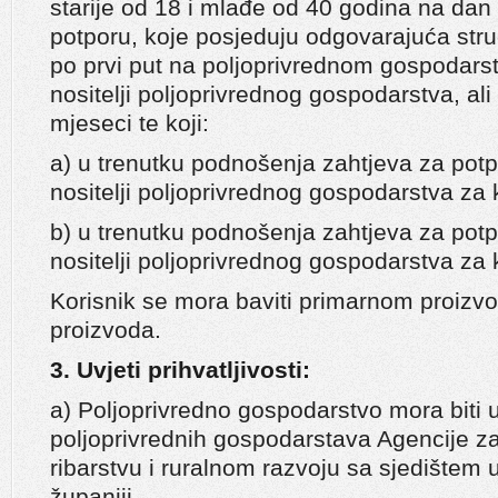
starije od 18 i mlađe od 40 godina na da
potporu, koje posjeduju odgovarajuća struč
po prvi put na poljoprivrednom gospodars
nositelji poljoprivrednog gospodarstva, a
mjeseci te koji:
a) u trenutku podnošenja zahtjeva za potpo
nositelji poljoprivrednog gospodarstva za k
b) u trenutku podnošenja zahtjeva za potpo
nositelji poljoprivrednog gospodarstva za k
Korisnik se mora baviti primarnom proizvo
proizvoda.
3. Uvjeti prihvatljivosti:
a) Poljoprivredno gospodarstvo mora biti 
poljoprivrednih gospodarstava Agencije za 
ribarstvu i ruralnom razvoju sa sjedištem
županiji,