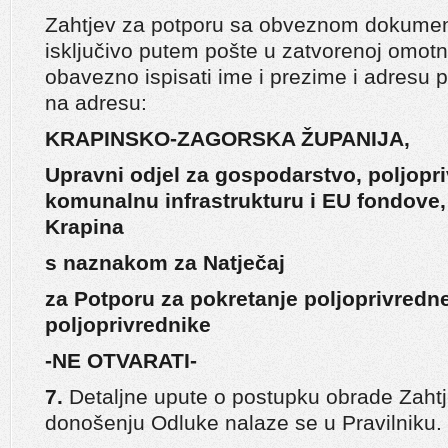
Zahtjev za potporu sa obveznom dokument
isključivo putem pošte u zatvorenoj omotnic
obavezno ispisati ime i prezime i adresu poš
na adresu:
KRAPINSKO-ZAGORSKA ŽUPANIJA,
Upravni odjel za gospodarstvo, poljopr
komunalnu infrastrukturu i EU fondove,
Krapina
s naznakom za Natječaj
za Potporu za pokretanje poljoprivredn
poljoprivrednike
-NE OTVARATI-
7.
Detaljne upute o postupku obrade Zahtj
donošenju Odluke nalaze se u Pravilniku.