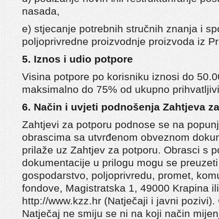
nasada,
e) stjecanje potrebnih stručnih znanja i s
poljoprivredne proizvodnje proizvoda iz Pri
5. Iznos i udio potpore
Visina potpore po korisniku iznosi do 50.
maksimalno do 75% od ukupno prihvatljivih
6. Način i uvjeti podnošenja Zahtjeva z
Zahtjevi za potporu podnose se na popun
obrascima sa utvrđenom obveznom dokum
prilaže uz Zahtjev za potporu. Obrasci s
dokumentacije u prilogu mogu se preuzet
gospodarstvo, poljoprivredu, promet, komu
fondove, Magistratska 1, 49000 Krapina ili
http://www.kzz.hr (Natječaji i javni pozivi)
Natječaj ne smiju se ni na koji način mijenj