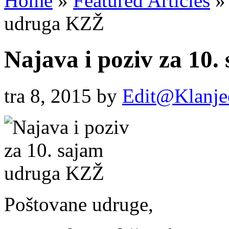
Home
»
Featured Articles
»
udruga KZŽ
Najava i poziv za 10
tra 8, 2015
by
Edit@Klanje
Poštovane udruge,