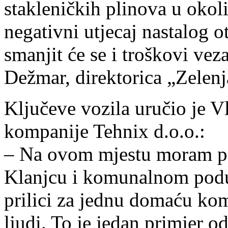
stakleničkih plinova u okoli
negativni utjecaj nastalog 
smanjit će se i troškovi vez
Dežmar, direktorica „Zelenj
Ključeve vozila uručio je V
kompanije Tehnix d.o.o.:
– Na ovom mjestu moram poh
Klanjcu i komunalnom podu
prilici za jednu domaću ko
ljudi. To je jedan primjer o