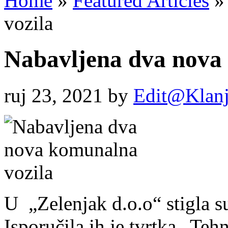
Home
»
Featured Articles
»
vozila
Nabavljena dva nova
ruj 23, 2021
by
Edit@Klanj
U „Zelenjak d.o.o“ stigla 
Isporučila ih je tvrtka „Teh