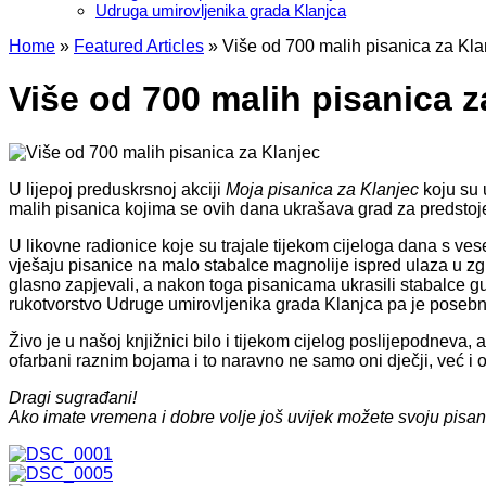
Udruga umirovljenika grada Klanjca
Home
»
Featured Articles
»
Više od 700 malih pisanica za Kla
Više od 700 malih pisanica z
U lijepoj preduskrsnoj akciji
Moja pisanica za Klanjec
koju su u
malih pisanica kojima se ovih dana ukrašava grad za predstoje
U likovne radionice koje su trajale tijekom cijeloga dana s vesel
vješaju pisanice na malo stabalce magnolije ispred ulaza u zgr
glasno zapjevali, a nakon toga pisanicama ukrasili stabalce g
rukotvorstvo Udruge umirovljenika grada Klanjca pa je posebno
Živo je u našoj knjižnici bilo i tijekom cijelog poslijepodneva
ofarbani raznim bojama i to naravno ne samo oni dječji, već i o
Dragi sugrađani!
Ako imate vremena i dobre volje još uvijek možete svoju pisan