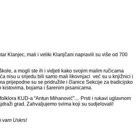
tar Klanjec, mali i veliki Klanjčani napravili su više od 700
 škole, a mogli ste ih i vidjeti kako svojim malim ručicama
nisu u srijedu bili samo mali likovnjaci već su u knjižnici i
prijepodne su se pridružile i članice Sekcije za tradicijsko
ih kistovima, bojama i šarenim pisanicama.
jeg folklora KUD-a “Antun Mihanović”… Prsti i rukavi uglavnom
ajdraži grad. Zahvaljujemo svima koji su sudjelovali!
an vam Uskrs!