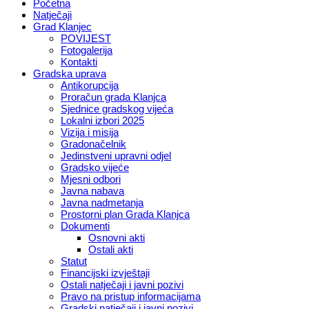
Početna
Natječaji
Grad Klanjec
POVIJEST
Fotogalerija
Kontakti
Gradska uprava
Antikorupcija
Proračun grada Klanjca
Sjednice gradskog vijeća
Lokalni izbori 2025
Vizija i misija
Gradonačelnik
Jedinstveni upravni odjel
Gradsko vijeće
Mjesni odbori
Javna nabava
Javna nadmetanja
Prostorni plan Grada Klanjca
Dokumenti
Osnovni akti
Ostali akti
Statut
Financijski izvještaji
Ostali natječaji i javni pozivi
Pravo na pristup informacijama
Gradski natječaji i javni pozivi