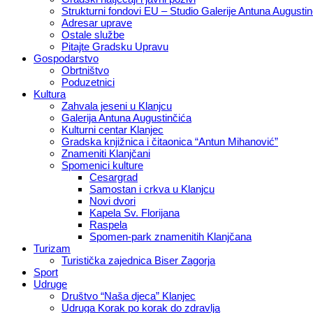
Strukturni fondovi EU – Studio Galerije Antuna Augustin
Adresar uprave
Ostale službe
Pitajte Gradsku Upravu
Gospodarstvo
Obrtništvo
Poduzetnici
Kultura
Zahvala jeseni u Klanjcu
Galerija Antuna Augustinčića
Kulturni centar Klanjec
Gradska knjižnica i čitaonica “Antun Mihanović”
Znameniti Klanjčani
Spomenici kulture
Cesargrad
Samostan i crkva u Klanjcu
Novi dvori
Kapela Sv. Florijana
Raspela
Spomen-park znamenitih Klanjčana
Turizam
Turistička zajednica Biser Zagorja
Sport
Udruge
Društvo “Naša djeca” Klanjec
Udruga Korak po korak do zdravlja