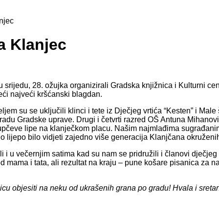
njec
a Klanjec
 srijedu, 28. ožujka organizirali Gradska knjižnica i Kulturni cen
ći najveći kršćanski blagdan.
jem su se uključili klinci i tete iz Dječjeg vrtića “Kesten” i Male
adu Gradske uprave. Drugi i četvrti razred OŠ Antuna Mihanovića 
upčeve lipe na klanječkom placu. Našim najmlađima sugrađanima 
 lijepo bilo vidjeti zajedno više generacija Klanjčana okružen
, ali i u večernjim satima kad su nam se pridružili i članovi dječ
d mama i tata, ali rezultat na kraju – pune košare pisanica za n
icu objesiti na neku od ukrašenih grana po gradu! Hvala i sret