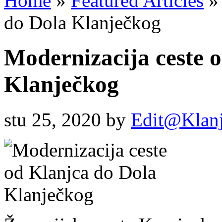
Home
»
Featured Articles
»
do Dola Klanječkog
Modernizacija ceste 
Klanječkog
stu 25, 2020
by
Edit@Klan