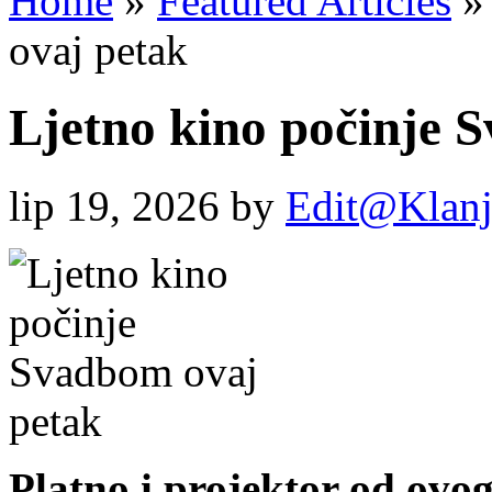
Home
»
Featured Articles
»
ovaj petak
Ljetno kino počinje 
lip 19, 2026
by
Edit@Klanj
Platno i projektor od ov