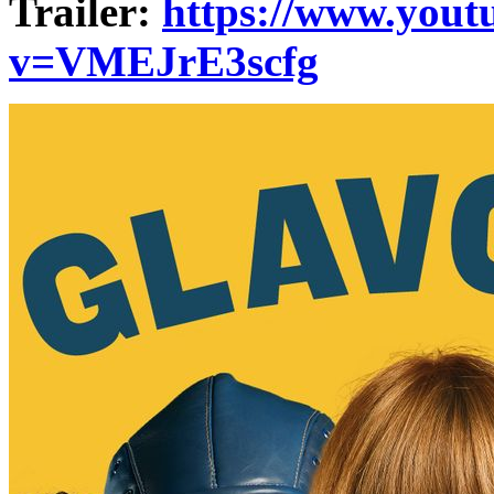
Trailer:
https://www.yout
v=VMEJrE3scfg