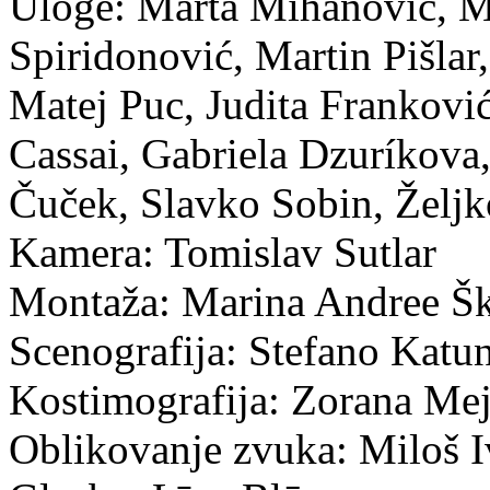
Uloge: Marta Mihanović, M
Spiridonović, Martin Pišlar
Matej Puc, Judita Frankovi
Cassai, Gabriela Dzuríkova
Čuček, Slavko Sobin, Želj
Kamera: Tomislav Sutlar
Montaža: Marina Andree Š
Scenografija: Stefano Katu
Kostimografija: Zorana Mej
Oblikovanje zvuka: Miloš I