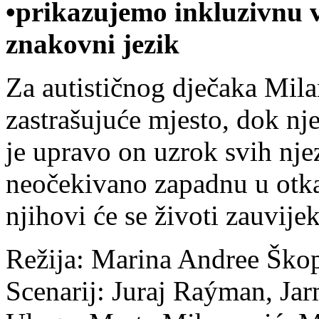
•prikazujemo inkluzivnu v
znakovni jezik
Za autističnog dječaka Milan
zastrašujuće mjesto, dok nj
je upravo on uzrok svih nj
neočekivano zapadnu u otka
njihovi će se životi zauvijek
Režija: Marina Andree Šk
Scenarij: Juraj Raýman, Ja