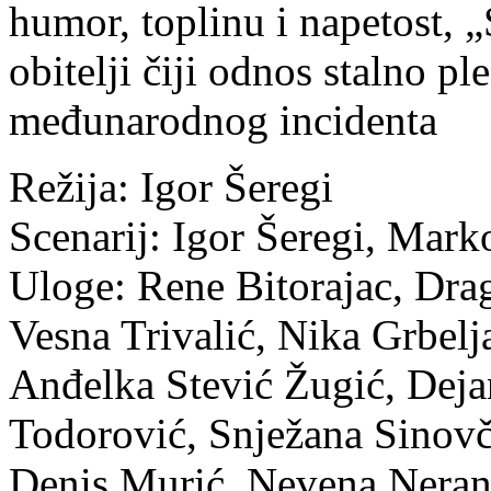
humor, toplinu i napetost, „
obitelji čiji odnos stalno pl
međunarodnog incidenta
Režija: Igor Šeregi
Scenarij: Igor Šeregi, Mar
Uloge: Rene Bitorajac, Dra
Vesna Trivalić, Nika Grbel
Anđelka Stević Žugić, Deja
Todorović, Snježana Sinovči
Denis Murić, Nevena Neran