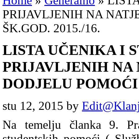
Home
»
Generalno
»
LISTA
PRIJAVLJENIH NA NATJ
ŠK.GOD. 2015./16.
LISTA UČENIKA I 
PRIJAVLJENIH NA
DODJELU POMOĆI U
stu 12, 2015
by
Edit@Klan
Na temelju članka 9. Pra
studentskih pomoći („Služ