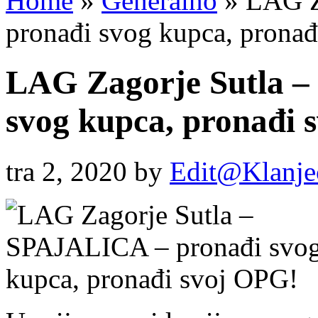
Home
»
Generalno
»
LAG Z
pronađi svog kupca, prona
LAG Zagorje Sutla 
svog kupca, pronađi 
tra 2, 2020
by
Edit@Klanje