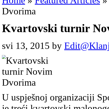
Home
»
Featured Articles
»
Dvorima
Kvartovski turnir N
svi 13, 2015
by
Edit@Klan
U uspješnoj organizaciji Sp
je treći kvartovski malonog